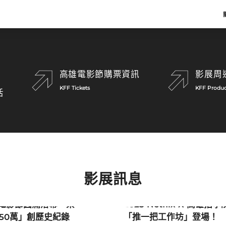
Scroll
高雄電影節購票資訊
影展周
KFF Tickets
KFF Produc
活
影展訊息
聞
影展新聞
雄電影節圓滿落幕 票
2025 Netflix X 高雄拍學
50萬」創歷史紀錄
「推一把工作坊」登場！