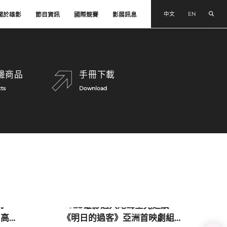
搜尋
中文
EN
關於雄影
節目資訊
國際競賽
影展訊息
邊商品
手冊下載
ts
Download
影展新聞
院
2025雄影邁入尾聲星光延續
 高
《明日的過客》亞洲首映劇組