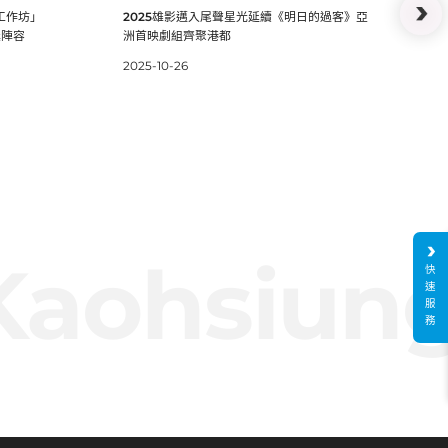
獎陣
齊聚港都
把工作坊」
2025雄影邁入尾聲星光延續《明日的過客》亞
獎陣容
洲首映劇組齊聚港都
2025-10-26
aohsiung 
快
速
服
務