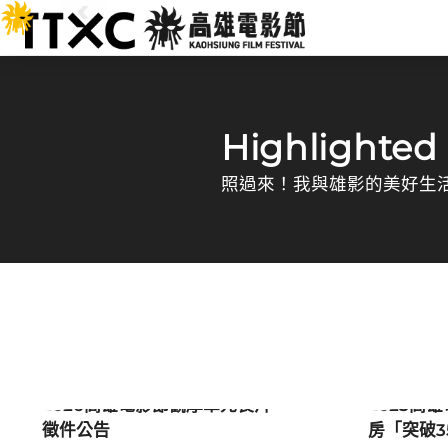
跳
:::
到
主
要
高雄電影節
內
容
:::
Highlighted
照過來！我與雄影的美好生
最新消息
影展新
2026高雄電影節觀摩單元長片
2025高
徵件公告
房「突破3