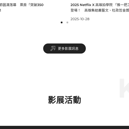
雄集結嚴藝文、杜政哲金
影節圓滿落幕 票房「突破350
2025 Netflix X 高雄拍學院 「推一
容
錄
登場！ 高雄集結嚴藝文、杜政哲金
2025-10-28
更多影展訊息
K
影展活動