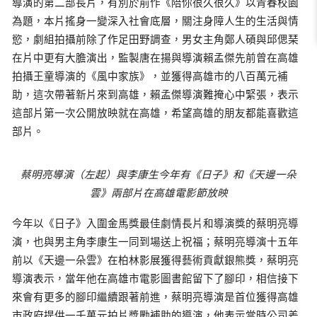
導演的第二部長片，有別於前作《陪你很久很久》以青春校園
為題，本片搖身一變深入社會底層，關注身障人生的生活與情
慾，劇組拍攝前除了作足田野調查，男女主角鄭人碩與邱偲琹
在片中更有大膽演出，監製唐在揚與導演賴孟傑先前曾在高雄
拍攝王童導演的《風中家族》，並獲得高雄市的八百萬元補
助，這次帶著新片來到高雄，賴孟傑導演難掩心中緊張，表示
這部片第一次公開放映就在高雄，希望高雄的朋友都能喜歡這
部片。
蔡明亮導演（左起）與李康生今年有《日子》和《天邊一朵
雲》兩部片在高雄電影節放映
今年以《日子》入圍金馬獎最佳劇情長片和導演獎的蔡明亮導
演，也與男主角李康生一同到場送上祝福；蔡明亮導演十五年
前以《天邊一朵雲》在柏林影展獲得藝術貢獻銀熊獎，蔡明亮
導演表示，當年他在高雄市電影圖書館留下了腳印，相信接下
來會有更多的腳印繼續跟著前進，蔡明亮導演是首位獲得高雄
市政府提供一千萬元拍片獎勵補助的導演，他表示當時公司差