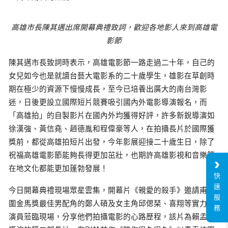
高雄市長陳其邁出席開幕典禮致詞，歡迎各地影人來到高雄電
影節
陳其邁市長致詞時表示，高雄電影節一路走過二十年，自己的
女兒如今也是就讀台藝大電影系的二十歲學生，雄影在草創時
期在極少的資源下慢慢成長，至今已培養出廣大的南台灣影
迷，日後更設立國際短片競賽吸引國內外電影導演報名，而
「高雄拍」的自製影片在國內外均獲得好評，許多新銳導演如
徐漢強、黃信堯、趙德胤和程偉豪等人，在拍攝長片於國際獲
獎前，都從高雄拍短片出發，今年影展迎接二十歲生日，除了
祝福高雄電影節能夠長得更加茁壯，也期許高雄影視和音樂等
在地文化都能更加蓬勃發展！
快
速
今日開幕典禮現場眾星雲集，開幕片《親愛的殺手》邀請甫入
服
圍金馬獎最佳男配角的鄭人碩及女主角邱偲琹、喜翔等實力派
務
演員蒞臨現場，分享他們拍攝電影的心路歷程，該片為賴孟傑