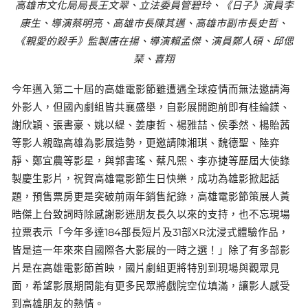
高雄市文化局局長王文翠、立法委員管碧玲、《日子》演員李
康生、導演蔡明亮、高雄市長陳其邁、高雄市副市長史哲、
《親愛的殺手》監製唐在揚、導演賴孟傑、演員鄭人碩、邱偲
琹、喜翔
今年邁入第二十屆的高雄電影節雖遭遇全球疫情而無法邀請海
外影人，但國內劇組皆共襄盛舉，自影展開跑前即有桂綸鎂、
謝欣穎、張書豪、姚以緹、姜康哲、楊雅喆、侯季然、楊貽茜
等影人親臨高雄為影展造勢，更邀請陳湘琪、魏德聖、陸弈
靜、鄭宜農等影星，與郭書瑤、蔡凡熙、李亦捷等歷屆大使錄
製慶生影片，祝賀高雄電影節生日快樂，成功為雄影掀起話
題，預售票房更是突破前兩年銷售紀錄，高雄電影節策展人黃
晧傑上台致詞時除感謝影迷朋友長久以來的支持，也不忘現場
拉票表示「今年多達184部長短片及31部XR沈浸式體驗作品，
皆是這一年來來自國際各大影展的一時之選！」除了有多部影
片是在高雄電影節首映，國片劇組更將特別到現場與觀眾見
面，希望影展期間能有更多民眾將戲院空位填滿，讓影人感受
到高雄朋友的熱情。