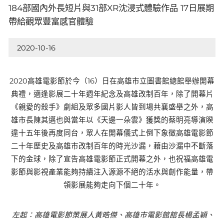
184部國內外長短片與31部XR沈浸式體驗作品 17日展期
帶給觀眾豐富感官體驗
2020-10-16
2020高雄電影節於今（16）日在高雄市立圖書館總館舉辦開幕
典禮，適逢影展二十年週年紀念及高雄改制百年，除了開幕片
《親愛的殺手》劇組及眾多國片影人皆到場共襄盛舉之外，高
雄市長陳其邁也與當年以《天邊一朵雲》獲獎的蔡明亮導演睽
違十五年後再度同台，眾人在開幕儀式上倒下象徵高雄電影節
二十年歷史及高雄市改制百年的時光沙漏，藉由沙漏中不斷落
下的金球，除了宣告高雄電影節正式開幕之外，也祝福高雄電
影節與影視產業能夠持續注入源源不絕的活水與創作能量，帶
領影展能夠走向下個二十年。
左起：高雄電影節策展人黃晧傑、高雄市電影館館長楊孟穎、