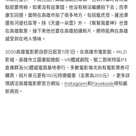
點就要垮掉，如果沒有這筆錢，他沒有辦法繼續拍下去；而李
康生回憶，當時在高雄市拍了很多地方，包括龍虎塔、蓮池潭
還有河堤社區等，除《天邊一朵雲》外，《幫幫我愛神》也曾
在高雄取景，接下來他也要在高雄拍攝新片，期待能夠在高雄
感受到在地人情味。
2020高雄電影節自即日起至11月1日，在高雄市電影館、MLD
影城、高雄市立圖書館總館、VR體感劇院、駁二藝術特區P3
倉庫群及5G體感電競基地舉行，多數電影場次尚有電影票券可
購買，短片單元更有150元特價優惠（全票為200元），更多詳
情請洽高雄電影節官方網站、
Instagram
和
Facebook
得知最
新資訊。