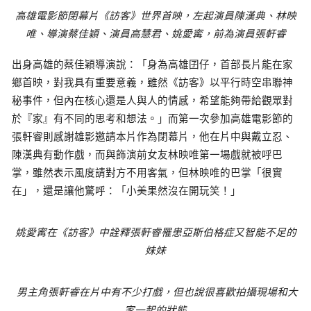
高雄電影節閉幕片《訪客》世界首映，左起演員陳漢典、林映
唯、導演蔡佳穎、演員高慧君、姚愛寗，前為演員張軒睿
出身高雄的蔡佳穎導演說：「身為高雄囝仔，首部長片能在家
鄉首映，對我具有重要意義，雖然《訪客》以平行時空串聯神
秘事件，但內在核心還是人與人的情感，希望能夠帶給觀眾對
於『家』有不同的思考和想法。」而第一次參加高雄電影節的
張軒睿則感謝雄影邀請本片作為閉幕片，他在片中與戴立忍、
陳漢典有動作戲，而與飾演前女友林映唯第一場戲就被呼巴
掌，雖然表示風度請對方不用客氣，但林映唯的巴掌「很實
在」，還是讓他驚呼：「小美果然沒在開玩笑！」
姚愛寗在《訪客》中詮釋張軒睿罹患亞斯伯格症又智能不足的
妹妹
男主角張軒睿在片中有不少打戲，但也說很喜歡拍攝現場和大
家一起的狀態