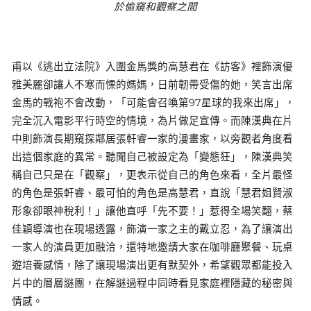
於偷窺和觀察之間
甫以《逃出立法院》入圍金馬獎的高慧君在《訪客》裡飾演優
雅美麗卻讓人不寒而慄的媽媽，日前韌帶受傷的她，笑言出席
金馬的戰袍不會改動，「可能會召喚第97星球的我來出席」，
完全沉入電影平行時空的情境，為片做足宣傳。而陳漢典在片
中則飾演長期窺探鄰居張軒睿一家的漫畫家，以旁觀者角度看
出這個家庭的異常。聽聞自己被設定為「變態狂」，陳漢典笑
稱自己只是在「觀察」，更表示從自己的角色來看，全片最怪
的角色是張軒睿、最可怕的角色是高慧君，直說「慧君姐賢淑
形象卻眼神稅利！」讓他直呼「先不要！」惹得全場笑翻，蔡
佳穎導演也在現場透露，飾演一家之主的戴立忍，為了讓演出
一家人的演員更加融洽，還特地邀請大家在咖啡廳聚餐、玩桌
遊培養感情，除了讓現場演出更有默契外，希望觀眾都能投入
片中的層層謎團，在解謎過程中同時看見家庭裡隱藏的秘密與
情感。