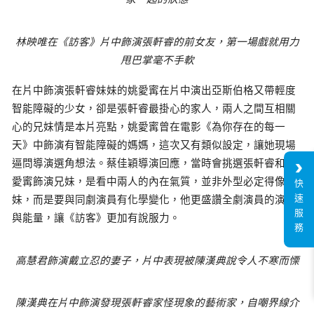
林映唯在《訪客》片中飾演張軒睿的前女友，第一場戲就用力
甩巴掌毫不手軟
在片中飾演張軒睿妹妹的姚愛寗在片中演出亞斯伯格又帶輕度
智能障礙的少女，卻是張軒睿最掛心的家人，兩人之間互相關
心的兄妹情是本片亮點，姚愛寗曾在電影《為你存在的每一
天》中飾演有智能障礙的媽媽，這次又有類似設定，讓她現場
逼問導演選角想法。蔡佳穎導演回應，當時會挑選張軒睿和姚
愛寗飾演兄妹，是看中兩人的內在氣質，並非外型必定得像兄
快
速
妹，而是要與同劇演員有化學變化，他更盛讚全劇演員的演技
服
與能量，讓《訪客》更加有說服力。
務
高慧君飾演戴立忍的妻子，片中表現被陳漢典說令人不寒而慄
陳漢典在片中飾演發現張軒睿家怪現象的藝術家，自嘲界線介