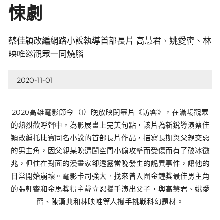
悚劇
蔡佳穎改編網路小說執導首部長片 高慧君、姚愛寗、林
映唯邀觀眾一同燒腦
2020-11-01
2020高雄電影節今（1）晚放映閉幕片《訪客》，在滿場觀眾
的熱烈歡呼聲中，為影展畫上完美句點，該片為新銳導演蔡佳
穎改編托比寶同名小說的首部長片作品，描寫長期與父親交惡
的男主角，因父親某晚遭闖空門小偷攻擊而受傷而有了破冰徵
兆，但住在對面的漫畫家卻透露當晚發生的詭異事件，讓他的
日常開始崩壞。電影卡司強大，找來曾入圍金鐘獎最佳男主角
的張軒睿和金馬獎得主戴立忍攜手演出父子，與高慧君、姚愛
寗、陳漢典和林映唯等人攜手挑戰科幻題材。