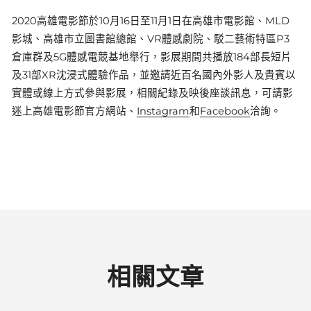
2020高雄電影節於10月16日至11月1日在高雄市電影館、MLD
影城、高雄市立圖書館總館、VR體感劇院、駁二藝術特區P3
倉庫群及5G體感電競基地舉行，影展期間共播放184部長短片
及31部XR沈浸式體驗作品，並邀請近百名國內外影人及貴賓以
實體或線上方式參與影展，相關紀錄及映後座談訊息，可請影
迷上高雄電影節官方網站、
Instagram
和
Facebook
洽詢。
相關文章