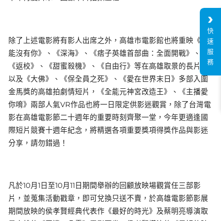
快
除了上述電影將有影人出席之外，高雄市電影館也將重映《不
速
服
能沒有你》、《深海》、《痞子英雄首部曲：全面開戰》、
務
《返校》、《甜蜜殺機》、《自由行》等在高雄取景的長片，
以及《大佛》、《保全員之死》、《愛在世界末日》多部入圍
金馬獎的高雄拍劇情短片，《全能元神宮改造王》、《主播愛
你唷》兩部人氣VR作品也將一日限定供影迷觀賞，除了台灣電
影在高雄電影節二十週年的重要時刻齊聚一堂，今年更適逢國
際短片競賽十週年紀念，將精選各項重要獎項得獎作品與影迷
分享，請勿錯過！
凡於10月1日至10月11日期間舉辦的回顧放映場觀賞任三部影
片，並蒐集活動戳章，即可兌換只送不賣，於高雄電影節影展
期間放映的侯孝賢經典代表作《最好的時光》及蔡明亮導演取