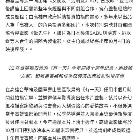
楊雅喆導演一同出席《女朋友。男朋友》10月1日放映，並在映
後講座上回顧這些年來經歷與不同劇組合作，擁有監製經驗的
成長歷程；由高雄市政府補助投資拍攝的電影，多年來以出品
人為「高雄人」的角色投資多部國片，本次特別選映其首部國
際合製電影《龍先生》，該片為日本導演SABU與張震、姚以
緹等人合作的國際合製電影，女主角姚以緹將出席10月4日的
映後座談，。
02 在台華輪取景的《有一天》今年迎接十週年紀念，謝欣穎
（左起）和張書豪將和侯季然導演出席雄影映後座談
在高雄台華輪及國軍壽山營區取景的《有一天》僅用半個月時
間就拍攝完畢，並邀得侯孝賢導演出任本片監製，該片以奇幻
風格描寫謝欣穎與張書豪兩人刻骨銘心的愛情故事，不但獲選
當年高雄電影節開幕片，侯季然導演並入圍金馬獎最佳新導演
及最佳原著劇本，今年適逢本片上映十週年，高雄電影節將於
10月11日特別放映本片35釐米珍貴拷貝，並邀請劇組成員睽違
十年再度齊聚，回顧本片拍攝歷程。