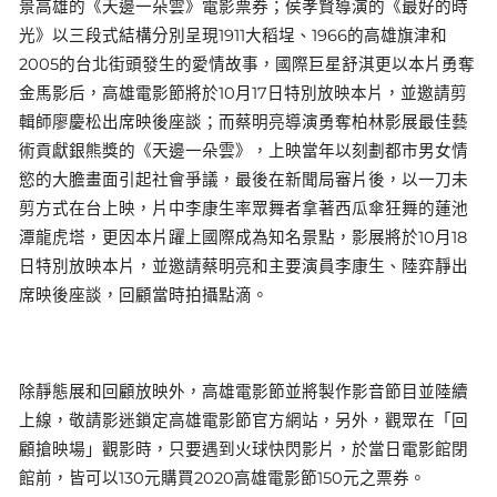
景高雄的《天邊一朵雲》電影票券；侯孝賢導演的《最好的時
光》以三段式結構分別呈現1911大稻埕、1966的高雄旗津和
2005的台北街頭發生的愛情故事，國際巨星舒淇更以本片勇奪
金馬影后，高雄電影節將於10月17日特別放映本片，並邀請剪
輯師廖慶松出席映後座談；而蔡明亮導演勇奪柏林影展最佳藝
術貢獻銀熊獎的《天邊一朵雲》，上映當年以刻劃都市男女情
慾的大膽畫面引起社會爭議，最後在新聞局審片後，以一刀未
剪方式在台上映，片中李康生率眾舞者拿著西瓜傘狂舞的蓮池
潭龍虎塔，更因本片躍上國際成為知名景點，影展將於10月18
日特別放映本片，並邀請蔡明亮和主要演員李康生、陸弈靜出
席映後座談，回顧當時拍攝點滴。
除靜態展和回顧放映外，高雄電影節並將製作影音節目並陸續
上線，敬請影迷鎖定高雄電影節官方網站，另外，觀眾在「回
顧搶映場」觀影時，只要遇到火球快閃影片，於當日電影館閉
館前，皆可以130元購買2020高雄電影節150元之票券。