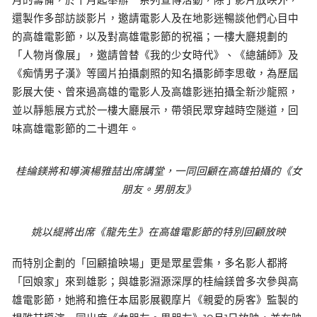
還製作多部訪談影片，邀請電影人及在地影迷暢談他們心目中
的高雄電影節，以及對高雄電影節的祝福；一樓大廳規劃的
「人物肖像展」，邀請曾替《我的少女時代》、《總舖師》及
《痴情男子漢》等國片拍攝劇照的知名攝影師李思敬，為歷屆
影展大使、曾來過高雄的電影人及高雄影迷拍攝全新沙龍照，
並以靜態展方式於一樓大廳展示，帶領民眾穿越時空隧道，回
味高雄電影節的二十週年。
桂綸鎂將和導演楊雅喆出席講堂，一同回顧在高雄拍攝的《女
朋友。男朋友》
姚以緹將出席《龍先生》在高雄電影節的特別回顧放映
而特別企劃的「回顧搶映場」更是眾星雲集，多名影人都將
「回娘家」來到雄影；與雄影淵源深厚的桂綸鎂曾多次參與高
雄電影節，她將和擔任本屆影展觀摩片《親愛的房客》監製的