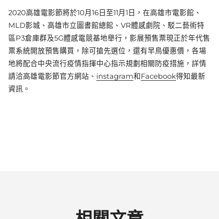
2020高雄電影節將於10月16日至11月1日，在高雄市電影館、
MLD影城、高雄市立圖書館總館、VR體感劇院、駁二藝術特
區P3倉庫群及5G體感電競基地舉行，影展預售票現正於年代售
票系統開放預售購買，除可搶先選位，還有早鳥優惠價，各場
地將配合中央流行疫情指揮中心指示規劃相關防疫措施，詳情
請洽高雄電影節官方網站、
instagram
和
Facebook
得知最新
資訊。
相關文章