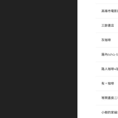
高雄市電影
三餘書店
灰咖啡
厝內tshù-l
路人咖啡4
有。咖啡
等閑書房二
小樹的家繪