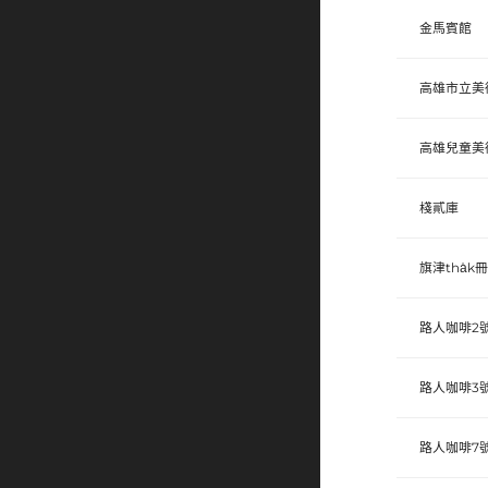
金馬賓館
高雄市立美
高雄兒童美
棧貳庫
旗津tha̍k冊
路人咖啡2
路人咖啡3
路人咖啡7