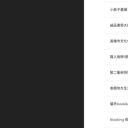
小房子書鋪
誠品書局大
高雄市文化
路人咖啡1
駁二藝術特
叁捌地方生
貓手book
Booking