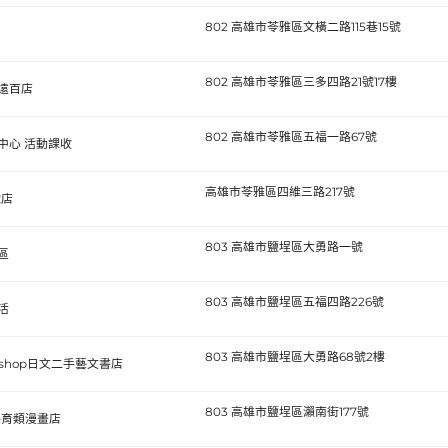
802 高雄市苓雅區文橫二路115巷15號
802 高雄市苓雅區三多四路21號17樓
遠百店
802 高雄市苓雅區五福一路67號
中心 活動課收
高雄市苓雅區四維三路217號
號店
803 高雄市鹽埕區大勇路一號
區
803 高雄市鹽埕區五福四路226號
活
803 高雄市鹽埕區大勇路68號2樓
&shop日文二手藝文書店
803 高雄市鹽埕區瀨南街177號
 保育類漫畫店