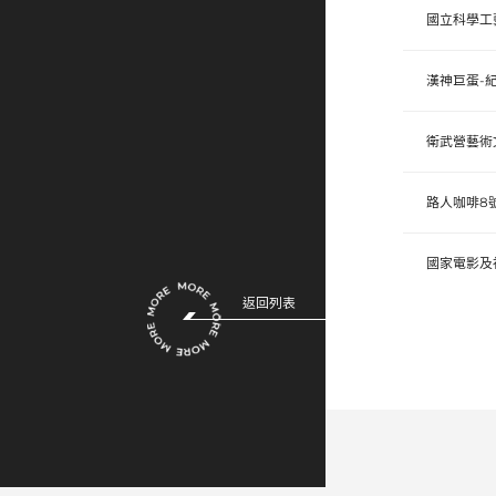
國立科學工
漢神巨蛋-
衛武營藝術
路人咖啡8
國家電影及
返回列表