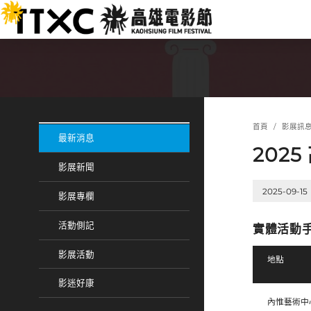
跳
:::
到
主
要
內
容
:::
:::
首頁
影展訊
最新消息
202
影展新聞
2025-09-15
影展專欄
活動側記
實體活動
影展活動
地點
影迷好康
內惟藝術中