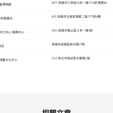
807 高雄市三民區九如一路720號 服務台
藝博物館
813 高雄市左營區博愛二路777號6樓
紀伊國書店
830 高雄市鳳山區三多一路1號
文化中心 服務中心
高雄市前鎮區新光路17號
號店
242 新北市新莊區文藝路2號
視聽文化中心