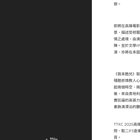
戀。
即將在高雄電影
景，
描述受荷蘭
情之處境，由演
陣。至於文學I
演，
亦將在本屆
《我本酷兒》
取
殘酷悲情教人心
起兩個時空、兩
後，來自奧地利
實近逼的高張力
素飾演漂泊的聽
TTXC 202
院、駁二P3倉
頁。