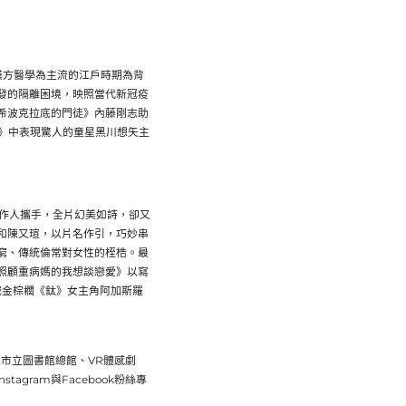
漢方醫學為主流的江戶時期為背
發的隔離困境，
映照當代新冠疫
希波克拉底的門徒》內藤剛志助
》中表現驚人的童星黑川想矢主
作人攜手，全片幻美如詩，
卻又
和陳又瑄，以片名作引，
巧妙串
窮、
傳統倫常對女性的桎梏。最
照顧重病媽的我想談戀愛》
以寫
城金棕櫚《鈦》
女主角阿加斯羅
雄市立圖書館總館、
VR體感劇
Instagram與Facebook粉絲專