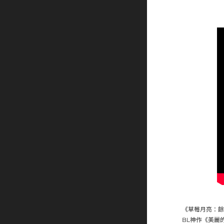
《草莓月亮：餘
BL神作《美麗