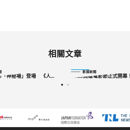
相關文章
2025-10-10
聞
影展新聞
節「神秘場」登場 《人浮
2025高雄電影節正式開幕
-2集》世界首映
外貴賓、破百位台灣影人
《九龍大眾浪漫》日本國
里帆、男神水上恒司齊聚
聲 金馬影帝黃秋生「全黑
高雄電影節