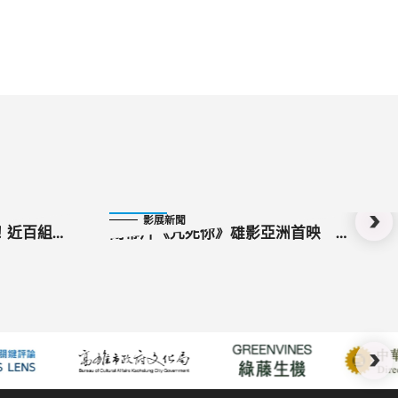
2025-10-26
影展新聞
！近百組國
閉幕片《咒死你》雄影亞洲首映 日
共襄盛舉
本鬼才導演宇賀那健一率臺日劇組齊
民女神吉岡
聚高雄
港都引尖叫
西裝」帥登