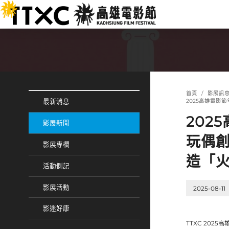
跳
:::
到
主
要
內
容
:::
:::
首頁
影展訊
2025高雄電影
最新消息
202
影展新聞
玩偶創
影展專欄
造「
活動側記
影展活動
2025-08-11
影迷好康
TTXC 202