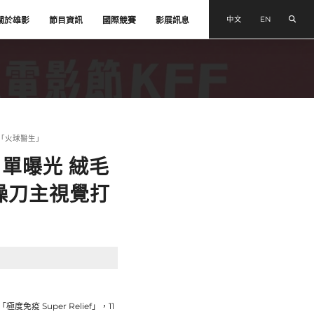
搜尋
中文
EN
關於雄影
節目資訊
國際競賽
影展訊息
造「火球醫生」
單曝光 絨毛
」操刀主視覺打
疫 Super Relief」，11