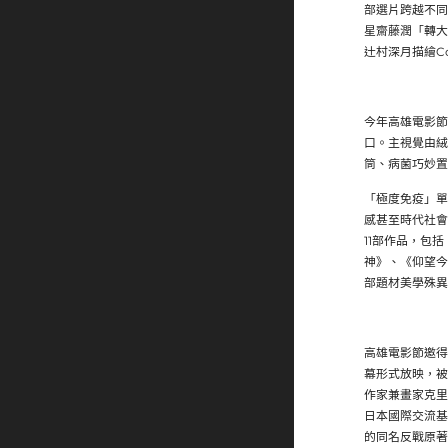
部選片跨越不同
星齋藤潤「轉大
辻村深月描繪Cov
今年高雄電影節
口。
主視覺由絨
筒、病菌巧妙置
「極度免疫」單
感甚至時代社會
11部作品，包
神》、《仰望今
部題材美學殊異
高雄電影節邀得
幕形式放映，
被
作家兼畫家克里
日本國際交流基
的同名反戰原著