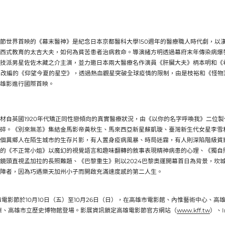
節世界首映的《幕末醫神》
是紀念日本京都醫科大學150週年的醫療職人時代劇，
以
西式教育的太吉大夫，如何為貧苦患者治病救命。
導演緒方明透過幕府末年傳染病爆
技派男星佐佐木藏之介主演，
並力邀日本兩大醫療名作演員《肝臟大夫》柄本明和《
P改編的《
仰望今夏的星空》，透過熱血觀星突破全球疫情的限制，
由是枝裕和《怪物
雄影進行國際首映。
材自英國1920年代矯正同性戀傾向的真實醫療狀況，由《
以你的名字呼喚我》二位製
碎。《別來無恙》集結金馬影帝黃秋生、
馬來西亞新星蘇凱璇、臺灣新生代女星李雪
個異鄉人在陌生城市的生存片影，
有人置身疫病風暴、時局迷霧，有人則深陷階級貧
的《不正常小姐》
以魔幻的視覺語言和趣味翻轉的敘事表現精神病患的心理、《
獨自
鏡頭直視孟加拉的長照難題、《巴黎重生》
則以2024巴黎奧運開幕首日為背景，坎
障者，
因為巧遇樂天加州小子而開啟充滿速度感的第二人生。
5高雄電影節於10月10日（五）至10月26日（日），
在高雄市電影館、內惟藝術中心、高
庫、高雄市立歷史博物館登場。
影展資訊鎖定高雄電影節官方網站（
www.kff.tw
）、