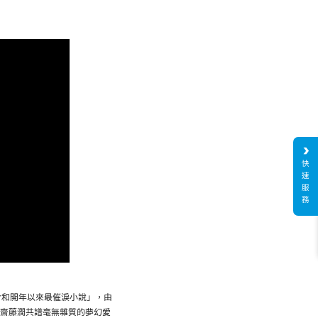
快
速
服
務
令和開年以來最催淚小說」，由
齋藤潤共譜毫無雜質的夢幻愛