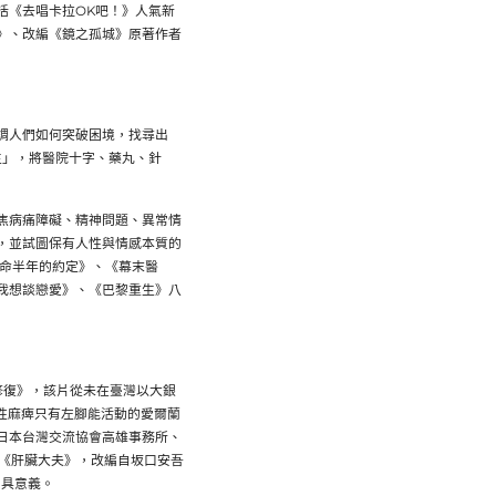
括《去唱卡拉OK吧！》人氣新
》、改編《鏡之孤城》原著作者
調人們如何突破困境，找尋出
生」，將醫院十字、藥丸、
針
焦病痛障礙、精神問題、
異常情
，
並試圖保有人性與情感本質的
命半年的約定》、《幕末醫
我想談戀愛》、《巴黎重生》
八
修復》，該片從未在臺灣以大銀
性麻痺只有左腳能活動
的愛爾蘭
日本台灣交流協
會高雄事務所、
品《肝臟大夫》，改編自坂口安吾
別具意義。