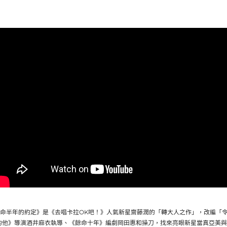
命半年的約定》是《去唱卡拉OK吧！》
人氣新星齋藤潤的「轉大人之作」，改編「
的他》
導演酒井麻衣執導、《餘命十年》編劇岡田惠和操刀，
找來亮眼新星當真亞美與