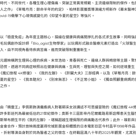
時代、不同世代，
各種生理心理傷痛、突破正常異常規範、主流邊緣限制的傑作，
包
人之作」《
草莓月亮：餘命半年的約定》、柏林影展獲獎導演緒方明新作《
幕末醫神
id-
19衝擊下心境情感變化的《仰望今夏的星空》等強片。
以「極度免疫」為年度主題核心，
描繪在健康與病痛間掙扎的各式求生故事，
同時強
毛玩偶創作設計師「Bio_ogist生物學家」
以玩偶形式融合醫療元素打造出「火球醫
入，由不同視角看待疾病苦痛，
進而突破限制重獲新生。
元選映橫跨生理與心理的疾病、末世浩劫、
青春與死亡、邊緣人群與畸戀等主題，聚
恐慌，透過不同病症映照出在健康與病痛、
生與死、理智與失控之間，如何逆境重生
括《魔幻旅程 4K修復》、《我的左腳》、《肝臟大夫》三部經典，以及《
草莓月亮：餘
夏的星空》
、《我本酷兒》、《別來無恙》、《不正常小姐》、《
獨自照顧重病媽的
之作。
由「精靈王」
李佩斯飾演癱瘓病人對著鄰床女孩講述不可思議冒險的《魔幻旅程 4K
許多影迷列為最被低估的21世紀傑作；
奧斯卡三屆影帝丹尼爾戴路易斯詮釋患天生腦
斯蒂布朗生平的《我的左腳》，
堪稱超越生理侷限的病痛勵志代表作；此外，雄影與
金會合作，
預計放映兩度贏得坎城影展金棕櫚獎的日本電影巨匠今村昌平199
8年作
，
折射導演自身對於同為醫者之父的懷念，
在終戰屆滿八十年的2025年觀賞，尤其