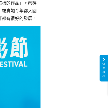
這樣的作品」。蔡導
、楊貴媚今年都入圍
伴都有很好的發展。
快
速
服
務