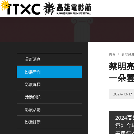
跳
:::
到
主
要
內
容
:::
:::
首頁
影展訊
最新消息
蔡明
影展新聞
一朵
影展專欄
2024-10-17
活動側記
影展活動
202
影迷好康
雲》今