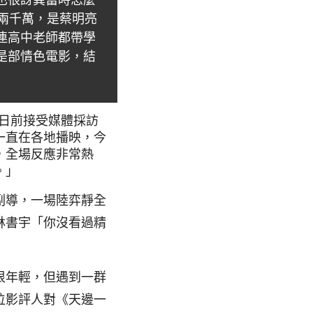
也很訝異當時怎麼
兩千萬，是蔡明亮
連高中老師都帶學
是部情色電影，結
日前接受媒體採訪
一直在各地播映，今
，全場反應非常熱
。」
副導，一場陸弈靜全
林書宇「你沒看過精
很年輕，但遇到一群
位影評人對《天邊一