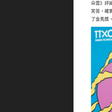
朵雲》評
笑答，確
了金馬獎