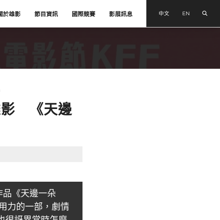
搜尋
中文
EN
關於雄影
節目資訊
國際競賽
影展訊息
片
雄影 《天邊
典作品《天邊一朵
最用力的一部，劇情