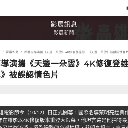
影展訊息
影展新聞
息
影展新聞
蔡明亮導演攜《天邊一朵雲》4K修復登雄影 《天邊一朵雲》被誤認情色
亮導演攜《天邊一朵雲》4K修復登
雲》被誤認情色片
4高雄電影節今（10/12）日正式開幕，國際名導蔡明亮經
年在雄影以4K修復版本重登大銀幕，他坦言這是他拍得