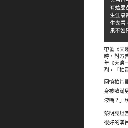
天馬行
有這麼
生涯最
生去看
果不如
帶著《天
時，對方
年《天邊
烈，「拍
回憶拍片
身被噴滿
液嗎？」
蔡明亮坦
很好的演