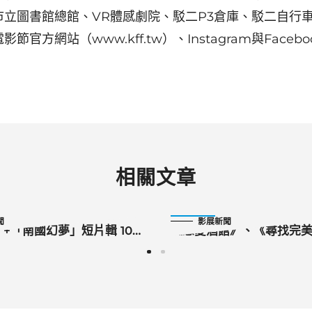
市立圖書館總館、VR體感劇院、駁二P3倉庫、駁二自行
節官方網站（www.kff.tw）、Instagram與Faceb
相關文章
2024-10-18
聞
影展新聞
+「南國幻夢」短片輯 10
《戀愛酒館》、《尋找完
作高雄電影節世界首映
影首映 日編劇千勝一凛
坐高鐵遊北高走訪台式書