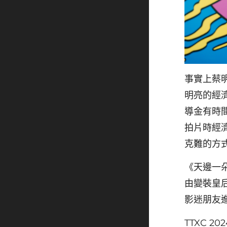
事實上蔡
明亮的經
導金有時
拍片時經
克難的方
《天邊一
由變裝皇
影迷朋友
TTXC 