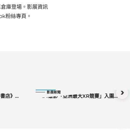
車倉庫登場。影展資訊
ook粉絲專頁。
2024-08-28
影展新聞
美書店》雄
2024雄影「亞洲最大XR競賽」入圍
首度來台
公布 20國、22部沉浸式影像作品角
店
逐大獎