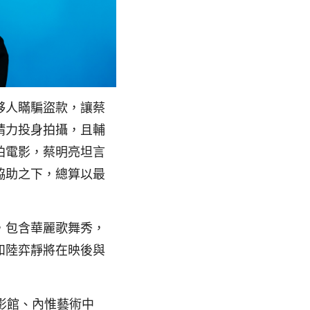
夥人瞞騙盜款，讓蔡
精力投身拍攝，且輔
拍電影，蔡明亮坦言
協助之下，總算以最
，包含華麗歌舞秀，
和陸弈靜將在映後與
市電影館、內惟藝術中