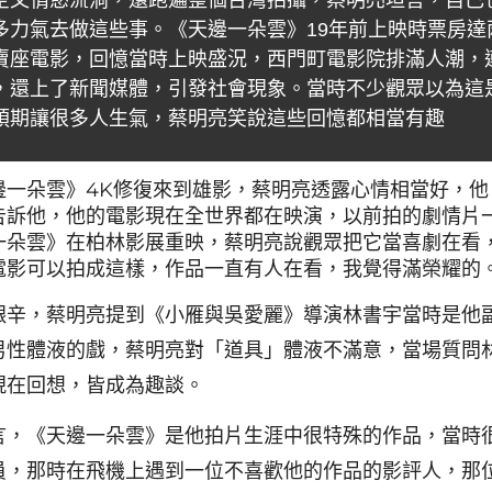
空又情慾流淌，還跑遍整個台灣拍攝，蔡明亮坦言，自己
多力氣去做這些事。《天邊一朵雲》19年前上映時票房達
賣座電影，回憶當時上映盛況，西門町電影院排滿人潮，
，還上了新聞媒體，引發社會現象。當時不少觀眾以為這
預期讓很多人生氣，蔡明亮笑說這些回憶都相當有趣
邊一朵雲》4K修復來到雄影，蔡明亮透露心情相當好，他
告訴他，他的電影現在全世界都在映演，以前拍的劇情片
一朵雲》在柏林影展重映，蔡明亮說觀眾把它當喜劇在看
電影可以拍成這樣，作品一直有人在看，我覺得滿榮耀的
艱辛，蔡明亮提到《小雁與吳愛麗》導演林書宇當時是他
男性體液的戲，蔡明亮對「道具」體液不滿意，當場質問
現在回想，皆成為趣談。
言，《天邊一朵雲》是他拍片生涯中很特殊的作品，當時
員，那時在飛機上遇到一位不喜歡他的作品的影評人，那