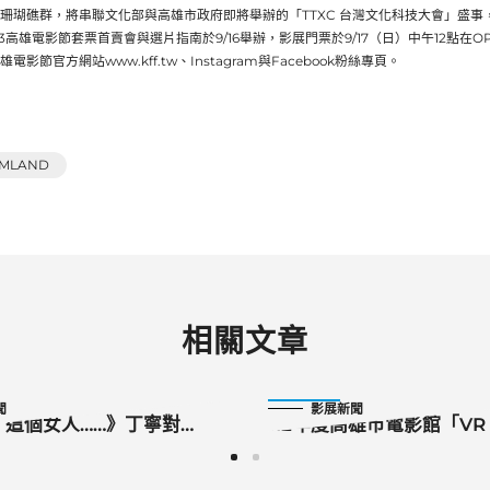
珊瑚礁群，將串聯文化部與高雄市政府即將舉辦的「TTXC 台灣文化科技大會」盛
3高雄電影節套票首賣會與選片指南於9/16舉辦，影展門票於9/17（日）中午12點在O
影節官方網站www.kff.tw、Instagram與Facebook粉絲專頁。
AMLAND
相關文章
2023-05-22
聞
影展新聞
，這個女人……》丁寧對
112年度高雄市電影館「VR 
感觸深 林幻夢露殺青火車上
LAB」 虛擬實境影像創作獎
計畫