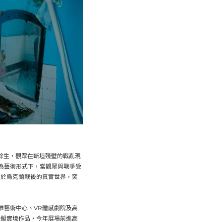
的戰火餘生，觀眾在斷垣殘壁的戰亂現
為藝術形式下，當觀眾與戰爭受
身於烏克蘭戰後的真實世界，突
內惟藝術中心、VR體感劇院及高
虛擬實境作品，今年展場前進高