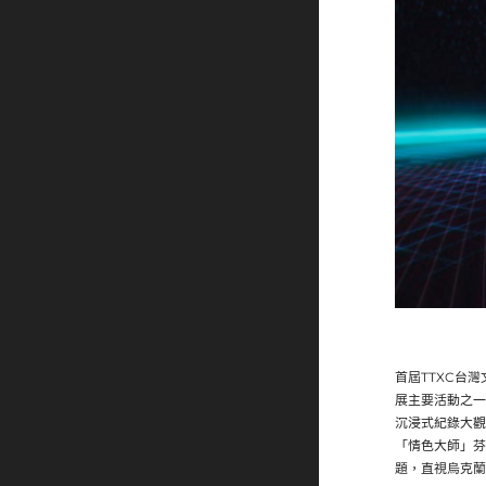
首屆TTXC台
展主要活動之一
沉浸式紀錄大觀
「情色大師」芬
題，直視烏克蘭