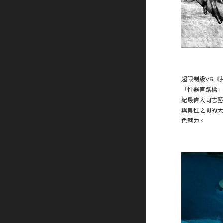
超限制級VR《芬
「性器官路標」
紀最偉大同志藝
與男性之間的大
色魅力。