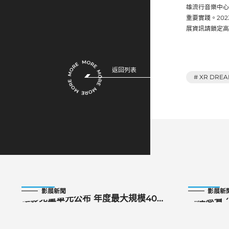
雄流行音樂中心
重要實踐。202
展資訊請鎖定高雄電
返回列表
# XR DRE
2023-08-31
2023-10-15
影展新聞
影展新
雄影兒童單元公布 年度最大規模40部
《注意看
兒童短片
MeToo
爆哭