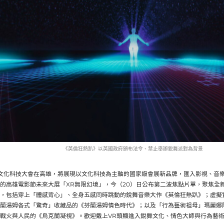
《英倫狂熱趴》以英國政府頒布法令、禁止舉辦銳舞派對為背景
灣文化科技大會在高雄，將展現以文化科技為主軸的國家級會展新品牌，匯入影視、音
的高雄電影節未來大展「XR無限幻境」，今（20）日公布第二波焦點片單，聚焦全
，包括穿上「體感背心」、全身五感同時跳動的銳舞音樂大作《英倫狂熱趴》；虛擬
蘭湯姆各式「驚奇」收藏品的《芬蘭湯姆情色時代》；以及「行為藝術祖母」瑪麗娜
戰火與人民的《烏克蘭凝視》。歡迎戴上VR頭顯進入銳舞文化、情色大師與行為藝