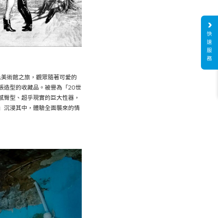
快
速
服
務
連的情色美術館之旅，觀眾隨著可愛的
張造型的收藏品。被譽為「20世
感臀型、超乎現實的巨大性器，
」沉浸其中，體驗全面襲來的情