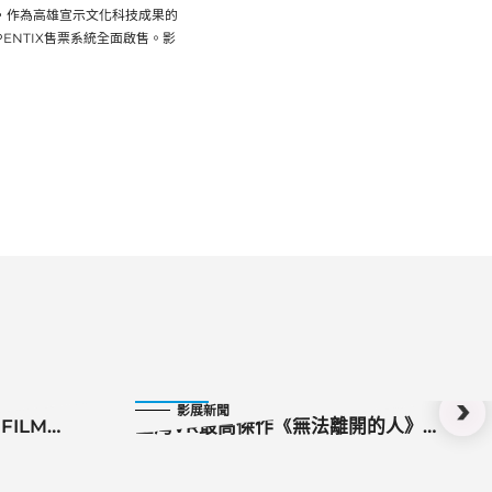
事，作為高雄宣示文化科技成果的
PENTIX售票系統全面啟售。影
2023-05-05
影展新聞
FILM
臺灣VR最高傑作《無法離開的人》
助(試辦)
5/6駁二VR體感劇院上映