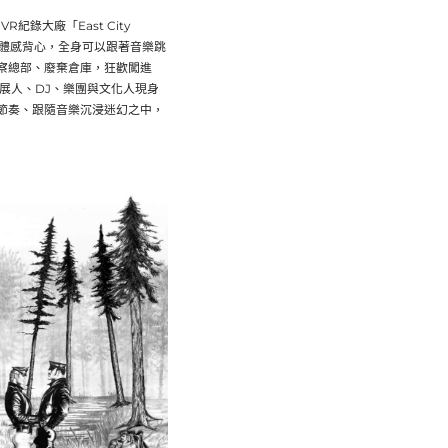
R紀錄大廠「East City
穿上體感背心，全身可以跟著音樂跳
察總部、廢棄倉庫，狂歡闖進
展人、DJ、樂團與文化人現身
節奏、跟隨音樂沉浸迷幻之中，