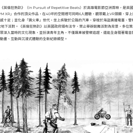
倫狂熱趴》（In Pursuit of Repetitive Beats）於高雄電影節亞洲首映，是英國V
「BPM XR」合作的頂尖作品，在40坪的空間裡可同時6人體驗，觀眾戴上VR頭顯、
感十足；並化身「猜火車」世代，坐上疾駛於公路的汽車，穿梭於海盜廣播電臺、警
倫敦地下派對。《英倫狂熱趴》以英國政府頒布法令、禁止舉辦銳舞派對為背景，多位策
眾深入當時的文化現象，並扮演青年主角，不僅飆車被警察追趕、還能全身隨著電音
動畫、互動與沉浸式體驗的全新紀錄類型。