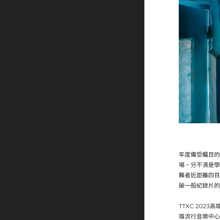
年度備受矚目的《
場，分不清是學
難者近距離四目
破一般紀錄片的
TTXC 20
雄流行音樂中心