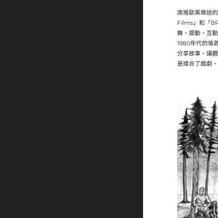
席捲歐美樂迷的《英
Films」和
舞、擺動，互動
1980年代的
分享故事，讓觀
是揉合了戲劇、