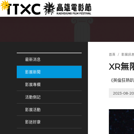
跳
:::
到
主
要
內
容
:::
:::
首頁
影展訊
最新消息
XR無
影展新聞
《英倫狂熱趴
影展專欄
2023-08-20
活動側記
影展活動
影迷好康