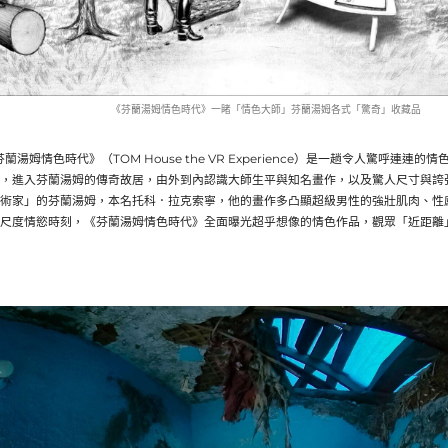
《芬蘭湯姆情色時代》一睹「情色大師」芬蘭湯姆各式「驚奇」收藏品
蘭湯姆情色時代》（TOM House the VR Experience）是一趟令人驚呼連
，進入芬蘭湯姆的傳奇故居，由外到內認識大師生平與知名畫作，以及驚人尺寸與誇
術家」的芬蘭湯姆，本名托科．拉克索寧，他的畫作多凸顯超級男性的強壯肌肉、性
尺度情慾時刻，《芬蘭湯姆情色時代》全面曝光超乎想像的情色作品，觀眾「近距離