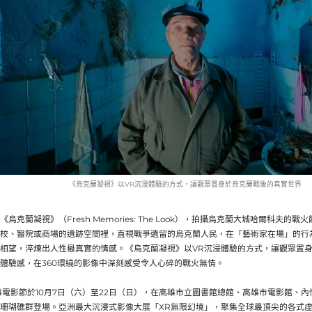
《烏克蘭凝視》以VR沉浸體驗的方式，讓觀眾置身於烏克蘭戰後的真實世界
烏克蘭凝視》（Fresh Memories: The Look），拍攝烏克蘭大城哈爾科夫
校、醫院或商場的遺跡空間裡，直視戰爭遺留的烏克蘭人民，在「藝術家在場」的行
相望，淬煉出人性最真實的情感。《烏克蘭凝視》以VR沉浸體驗的方式，讓觀眾置
體驗感，在360環繞的影像中深刻感受令人心碎的戰火無情。
23高雄電影節於10月7日（六）至22日（日），在高雄市立圖書館總館、高雄市電影館、
珊瑚礁群登場。亞洲最大沉浸式影像大展「XR無限幻境」，聚集全球最頂尖的各式