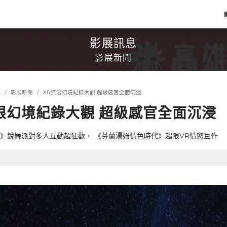
影展訊息
影展新聞
息
影展新聞
XR無限幻境紀錄大觀 超級感官全面沉浸
限幻境紀錄大觀 超級感官全面沉浸
》銳舞派對多人互動超狂歡， 《芬蘭湯姆情色時代》超限VR情慾巨作