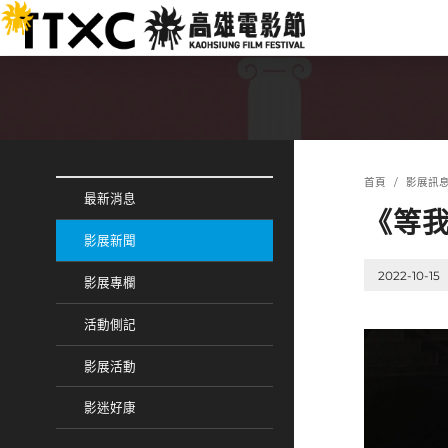
跳
:::
到
主
要
內
容
:::
:::
首頁
影展訊
最新消息
《等我
影展新聞
2022-10-15
影展專欄
活動側記
影展活動
影迷好康