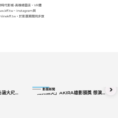
樂時代影城-高雄總圖店、VR體
.tw、Instagram與
nekff.tw，於影展期間同步放
2022-10-23
影展新聞
乃涵大尺度
「國民姊夫」AKIRA雄影頒獎 想演高
雄人《KANO》感動台日人心