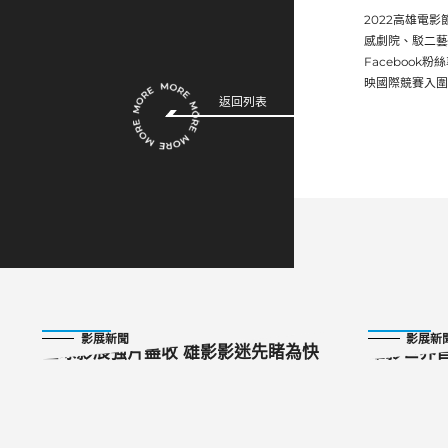
2022高雄電
感劇院、駁二藝術
Facebook
映國際競賽入圍
返回列表
2022-09-06
2022-10-14
影展新聞
影展新
全球影展強片盡收 雄影影迷先睹為快
雄影世界
號》票房