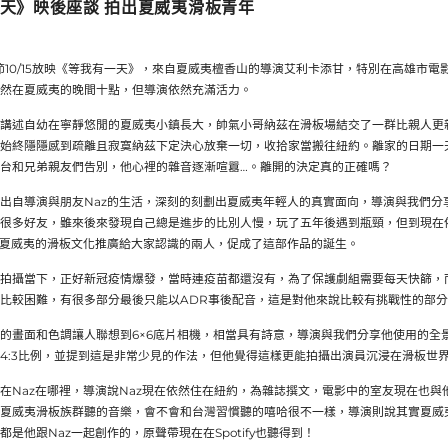
天》映後座談 拍出夏威夷滑板青年
影節10/15放映《等我有一天》，來自夏威夷檀香山的導演艾利卡添甘，特別在高雄市
然在夏威夷的晚間十點，但導演依然充滿活力。
講述自幼在寧靜悠閒的夏威夷小鎮長大，帥氣小哥納茲在滑板場結交了一群比親人更
始終隱隱感到疏離且寂寞納茲下定決心放棄一切，收拾家當搬往紐約。離家的日期一
台和兄弟親友們告別，他心裡的雜音逐漸喧囂…。離開的決定真的正確嗎？
出自導演與朋友Naz的生活，深刻的刻劃出夏威夷年輕人的真實面向，導演與我們分
很多好友，雖來後來發現自己總是進步的比別人慢，玩了五年後遇到瓶頸，但到現在
將夏威夷的滑板文化推廣給大家認識的兩人，促成了這部作品的誕生。
拍攝當下，正好新冠疫情爆發，當時連疫苗都還沒有，為了保護劇組需要每天快篩，
比較困難，有很多部分最後只能以ADR事後配音，這是對他來說比較有挑戰性的部
的畫面和色調讓人聯想到6×6底片相機，相當具有詩意，導演與我們分享他使用的全
4:3比例，並提到這是非常少見的作法，但他覺得這樣更能拍攝出演員沉浸在滑板世
在Naz在哪裡，導演說Naz現在依然住在紐約，為雜誌撰文，電影中的室友現在也
夏威夷滑板族群聽的音樂，會不會和台灣習慣聽的嘻哈很不一樣，導演則說其實夏威
是他跟Naz一起創作的，原聲帶現在在Spotify也聽得到！