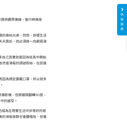
快
電影館與觀眾連線，進行映後座
速
服
務
親的換帖兄弟，然而，即便生活
天天靠近，他必須逐一向避風港
享自己其實就是因為從高中開始
依然是滑板的頭號粉絲，在認識
而因為規定要戴口罩，所以很多
分。
景攝影機，但將鏡頭翻轉90度，
界中的感受。
與他成為在現實生活中非常好的朋
夷的滑板族群也會聽嘻哈，但電