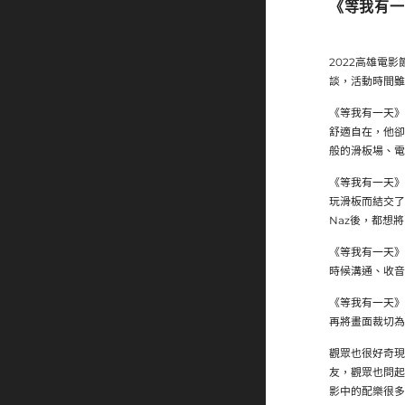
《等我有一
2022高雄電
談，活動時間雖
《等我有一天》
舒適自在，他卻
般的滑板場、電
《等我有一天》
玩滑板而結交了
Naz後，都想
《等我有一天》
時候溝通、收音
《等我有一天》
再將畫面裁切為
觀眾也很好奇現
友，觀眾也問起
影中的配樂很多都