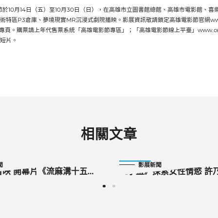
影節於10月14日（五）至10月30日（日），在高雄市立圖書館總館、高雄市電影館、喜
特區P3倉庫、夢境現實MR沉浸式劇院播映。影展資訊敬請鎖定高雄電影節官網www.kff
粉絲專頁。購票請上年代售票系統「高雄電影節專區」；「高雄電影節線上平臺」www.onli
短片。
相關文章
2022-10-29
聞
影展新聞
首映 開幕片《流麻溝十五
《小藍》探索女性情慾 許
秒殺
演出非典型好媽媽