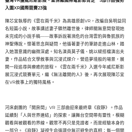
臺灣VR獲威尼斯影展、聖保羅國際電影節肯定 5部作品強勢
入圍XR國際競賽23強
陳芯宜執導的《雲在兩千米》為高雄原創VR，改編自吳明益同
名短篇小說，故事講述妻子驟然離世後，律師關無意間發現她
未完成的小說手稿——故事訴說著瀕危的台灣雲豹與魯凱族的
神聖傳說。懷著思念與疑問，他循著妻子的筆跡走進山林，踏
入她潛意識的幽微深處。知名演員莫子儀、姚以緹搭檔演出夫
妻，作品結合文學敘事與沉浸式媒介，營造夢境般的場景，展
開一段追尋與療癒的旅程。《雲在兩千米》入選今年威尼斯影
展沉浸式競賽單元，繼《無法離開的人》後，再次展現陳芯宜
在VR敘事上的獨特風格。
河床劇團的「開房間」VR 三部曲迎來最終章《寂靜》。作品
延續對「人與世界連結」的探索，讓舞台空間帶有靈性，模糊
觀看與被觀看的界線。觀眾不再只是見證者，而是經驗本身的
一部分。《寂靜》凝視生命循環中無可避免的真相：每一個開