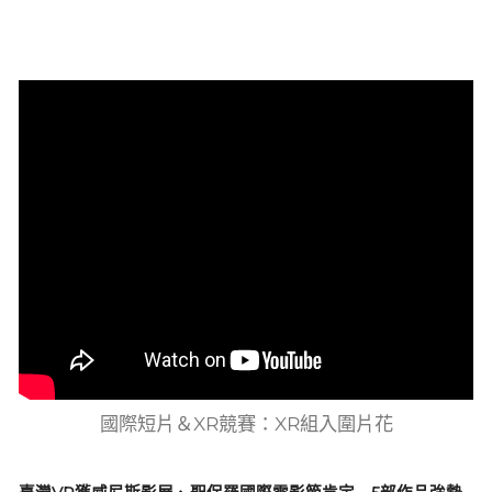
國際短片＆XR競賽：XR組入圍片花