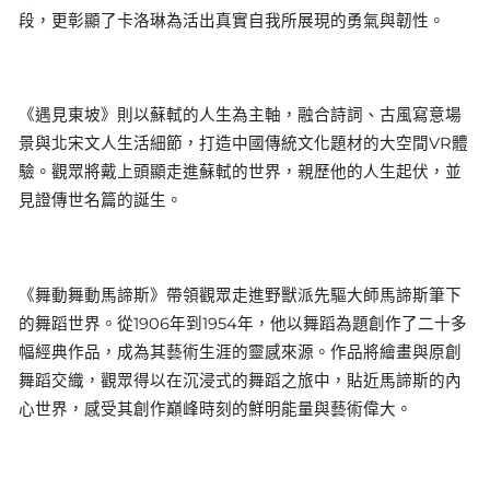
段，更彰顯了卡洛琳為活出真實自我所展現的勇氣與韌性。
《遇見東坡》則以蘇軾的人生為主軸，融合詩詞、古風寫意場
景與北宋文人生活細節，打造中國傳統文化題材的大空間VR體
驗。觀眾將戴上頭顯走進蘇軾的世界，親歷他的人生起伏，並
見證傳世名篇的誕生。
《舞動舞動馬諦斯》帶領觀眾走進野獸派先驅大師馬諦斯筆下
的舞蹈世界。從1906年到1954年，他以舞蹈為題創作了二十多
幅經典作品，成為其藝術生涯的靈感來源。作品將繪畫與原創
舞蹈交織，觀眾得以在沉浸式的舞蹈之旅中，貼近馬諦斯的內
心世界，感受其創作巔峰時刻的鮮明能量與藝術偉大。