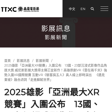
搜尋
中文
EN
menu
影展訊息
影展新聞
首頁
影展訊息
影展新聞
2025雄影「亞洲最大XR競賽」入圍公布 13國、23部沉浸式影像作品角
逐大獎 威尼斯影展大獎得主陳芯宜新作！高雄原創VR《雲在兩千米》強
勢入圍XR國際競賽 互動VR《駭客搞五人》真人線上即時演出 《遇見
東坡》融合詩詞「走進蘇軾世界」
2025雄影「亞洲最大XR
競賽」入圍公布 13國、