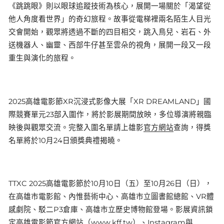
《跳跳眼》則以眼球追蹤技術為核心，展開一場關於「渴望從
他人角度看世界」的奇幻旅程。故事從電梯裡兩名陌生人目光
交會開始，觀眾將透過不斷的四目相交，跳入鳥兒、岩石、外
送機器人、幽靈、西部牛仔甚至雲朵的視角，展開一段又一段
重生與演化的旅程。
2025高雄電影節XR沉浸式影像大展「XR DREAMLAND」國
際競賽單元23部入圍作，將於影展期間放映，多位導演將親臨
映後與觀眾交流。完整入圍名單請上雄影
官方網站
查詢，得獎
名單將於10月24日頒獎典禮揭曉。
TTXC 2025高雄電影節於10月10日（五）至10月26日（日），
在高雄市電影館、內惟藝術中心、高雄市立圖書館總館、VR體
感劇院、駁二P3倉庫、高雄市立歷史博物館登場。影展資訊鎖
定高雄電影節官方網站（www.kff.tw）、Instagram與