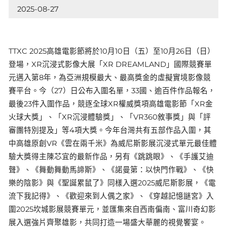
2025-08-27
TTXC 2025高雄電影節將於10月10日（五）至10月26日（日）
登場，XR沉浸式影像大展「XR DREAMLAND」國際競賽單
元邁入第8年，為亞洲規模最大、最高獎金的虛擬實境影像競
賽平台。今（27）日公布入圍名單，33國、逾百件作品報名，
最後23件入圍作品，競逐全球XR權威獎項高雄電影節「XR金
火球大獎」、「XR沉浸體驗獎」、「VR360敘事獎」與「評
審團特別提及」等4項大獎。今年台灣共有五部作品入圍，其
中高雄原創VR《雲在兩千米》為威尼斯影展沉浸式單元最佳體
驗大獎得主陳芯宜的最新作品，另有《跳跳眼》、《手護艾迪
聲》、《舞動舞動馬諦斯》、《諾曼第：以快門作戰》、《快
樂的陰影》與《聖誕累鼠了》同樣入選2025威尼斯影展，《電
流下我記得》、《歡迎來到人偶之家》、《穿越記憶謎宮》入
圍2025坎城影展競賽單元，並匯集來自西南偏南、富川奇幻影
展入選強片齊聚雄影，共同打造一場盛大華麗的視覺饗宴。