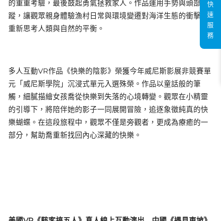
的重重考驗，最後鼓起勇氣拯救家人。作品運用手勢與頭部追
快
速
蹤，讓觀眾親身體驗漁村日常與環境變遷對海洋生態的衝擊，
服
重新思考人類與自然的平衡。
務
多人互動VR作品《快樂的陰影》榮獲今年威尼斯影展非競賽單
元「威尼斯學院」沉浸式單元入選殊榮。作品以童話般的筆
觸，細膩描繪女孩喬從快樂到失落的心境轉變。觀眾在小精靈
的引導下，將陪伴她的影子一同展開冒險，追逐象徵純真的快
樂蝴蝶。在這段旅程中，觀眾不僅是旁觀者，更成為療癒的一
部分，幫助喬重新找回內心深藏的快樂。
美國VR《駭客搞五人》真人線上互動演出 中國《遇見東坡》