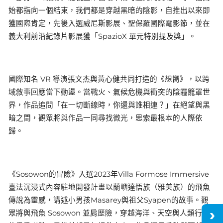
始都指向一個結束，我們都是穿越黑暗的陰影，自推出以來即
獲國際肯定，先後入選威尼斯影展、聖保羅國際電影節，並在
義大利前沿紀錄片影展獲「SpazioX 單元特別提及獎」。
國際知名 VR 導演張文杰與黃心健共同打造的《想嚮》，以跨
域敘事回應當下動盪。當戰火、氣候危機與衝突的陰霾籠罩世
界，作品追問「在一切斷線時，你還與誰相連？」在絕望與黑
暗之間，觀眾將與作品一同尋找微光，思索最根本的人際依
歸。
《Sosowon的冒險》入選2023年Villa Formose Immersive
臺法沉浸式內容駐地開發計畫以蘭嶼達悟族（雅美族）的飛魚
傳說為靈感，講述小男孩Masarey與祖父Syapen的故事。觀
眾將與飛魚 Sosowon 並肩歷險，穿越海洋、天空與人類行為