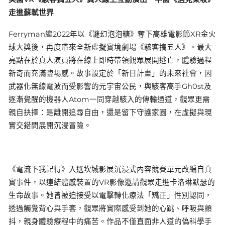
走進蘇軾世界
Ferryman繼2022年以《謎幻泡泡糖》奪下高雄電影節XR金火
球大獎後，再度帶來全新虛擬實境劇場《駭客搞五人》。最大
亮點在於真人演員將在線上即時帶領觀眾展開逃亡，體驗過程
新奇而充滿臨場感。故事設定於「新日計畫」的未來社會，因
武器化無線電波而受影響的元宇宙公民，與駭客高手Gh0st及
逐漸覺醒的機器人Atom一同穿越駭入的傳輸通道，觀眾更需
親自抉擇：是離開追尋自由，還是留下守護家園，在虛擬與現
實交錯間展開沉浸冒險。
《電流下我記得》入選坎城影展沉浸式內容競賽單元改編自真
實事件，以連結體感裝置的VR影像邀請觀眾走進卡洛琳默瑟的
生命故事。她曾被迫接受以電擊轉化療法「矯正」性別認同，
透過觸覺背心與手套，觀眾將實際感受到她的心跳、呼吸與顫
抖，親身體驗療程中的痛苦。作品不僅直面非人道的偽科學手