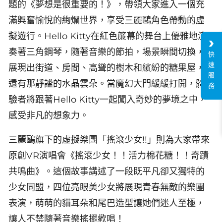
題的《夢想是很重要的！》，帶領大家進入一個充
滿興奮愉悅的絢爛世界，享受三麗鷗角色帶動的虛
擬遊行。Hello Kitty在紅色簾幕的舞台上優雅地演
奏著三角鋼琴，隨著音樂的節拍，場景瞬間切換，
快
速
展現出街道、房間、高聳的樹木和繽紛的糖果屋，
服
還有那靜謐的水晶雲朵。當魔幻大門緩緩打開，體
務
驗者將跟著Hello Kitty一起闖入奇妙的夢境之中，
感受非凡的想象力。
三麗鷗旗下的虛擬樂團「搖滾少女!!」則為大家帶來
原創VR演唱會《搖滾少女！！活力棉花糖！！奇蹟
共鳴曲》。這個故事講述了一段既平凡卻又獨特的
少女同盟，四位亮眼美少女將展現青春無敵的樂團
表演，萌萌的貓耳朵和尾巴造型讓她們迷人至極，
讓人不禁隨著音樂搖擺歡唱！