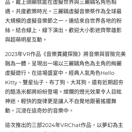
品，戴上頭顯就能在虛擬世界與三麗鷗名角色相
遇，共度歡樂時光。三麗鷗虛擬音樂祭作為全球最
大規模的虛擬音樂節之一，連結來自世界各地的粉
絲，結合線上、線下演出，歡迎大小影迷齊聚雄影
與超萌明星互動。
2023年VR作品《音樂寶藏探險》將音樂與冒險完美
融為一體，呈現出一場以三麗鷗角色為主角的絢麗
虛擬遊行。在這場盛宴中，經典人氣角色Hello
Kitty、雙星仙子、布丁狗、大耳狗，還有近期超夯
的酷洛米都將紛紛登場。燦爛的燈光效果令人目眩
神迷，輕快的旋律更是讓人不自覺地跟著搖擺舞
動，沉浸在這奇妙的音樂中。
這次推出的三部2024年VRChat作品，以夢幻為主