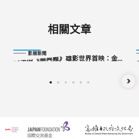
相關文章
2024-08-22
影展新聞
高雄拍《貓與雞》雄影世界首映：金鐘
視后楊麗音、高齡「媽媽」吳美和 深
情迎向「貓」的告別式