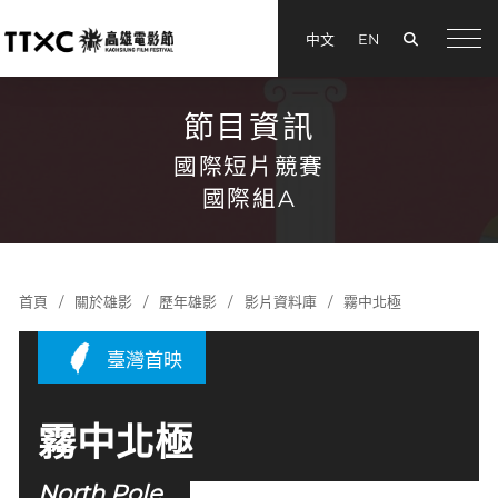
搜尋
中文
EN
menu
節目資訊
國際短片競賽
國際組A
首頁
關於雄影
歷年雄影
影片資料庫
霧中北極
臺灣首映
霧中北極
North Pole