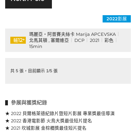
2022影展
瑪麗亞・阿普賽夫絲卡 Marija APCEVSKA
+
12
北馬其頓 , 塞爾維亞
DCP
2021
彩色
輔
15min
共 5 張，目前顯示 1/5 張
參展與獲獎紀錄
★ 2022 貝爾格萊德紀錄片暨短片影展 專業獎最佳導演
★ 2022 香港電影節 火鳥大獎最佳短片提名
★ 2021 坎城影展 金棕櫚獎最佳短片提名