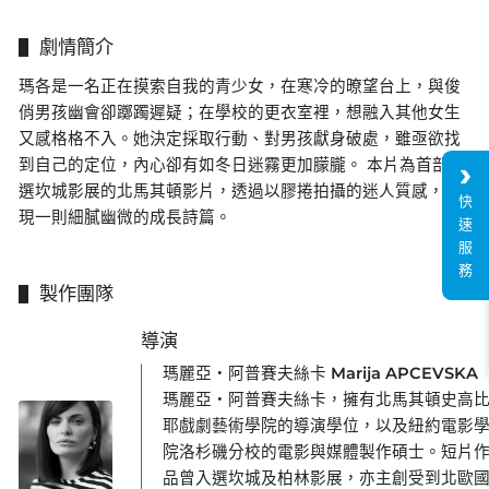
劇情簡介
瑪各是一名正在摸索自我的青少女，在寒冷的暸望台上，與俊
俏男孩幽會卻躑躅遲疑；在學校的更衣室裡，想融入其他女生
又感格格不入。她決定採取行動、對男孩獻身破處，雖亟欲找
到自己的定位，內心卻有如冬日迷霧更加朦朧。 本片為首部入
選坎城影展的北馬其頓影片，透過以膠捲拍攝的迷人質感，呈
快
現一則細膩幽微的成長詩篇。
速
服
務
製作團隊
導演
瑪麗亞・阿普賽夫絲卡 Marija APCEVSKA
瑪麗亞・阿普賽夫絲卡，擁有北馬其頓史高
耶戲劇藝術學院的導演學位，以及紐約電影
院洛杉磯分校的電影與媒體製作碩士。短片
品曾入選坎城及柏林影展，亦主創受到北歐