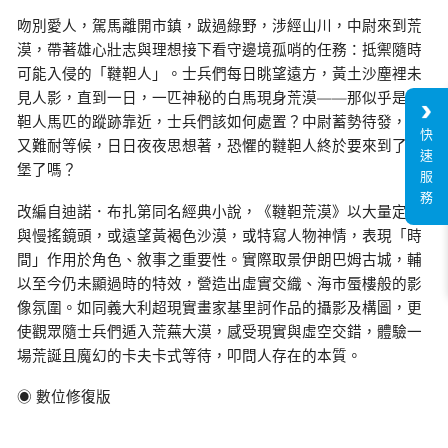
吻別愛人，駕馬離開市鎮，跋過綠野，涉經山川，中尉來到荒
漠，帶著雄心壯志與理想接下看守邊境孤哨的任務：抵禦隨時
可能入侵的「韃靼人」。士兵們每日眺望遠方，黃土沙塵裡未
見人影，直到一日，一匹神秘的白馬現身荒漠——那似乎是韃
靼人馬匹的蹤跡靠近，士兵們該如何處置？中尉蓄勢待發，卻
快
又難耐等候，日日夜夜思想著，恐懼的韃靼人終於要來到了城
速
堡了嗎？
服
務
改編自迪諾．布扎第同名經典小說，《韃靼荒漠》以大量定鏡
與慢搖鏡頭，或遠望黃褐色沙漠，或特寫人物神情，表現「時
間」作用於角色、敘事之重要性。實際取景伊朗巴姆古城，輔
以至今仍未顯過時的特效，營造出虛實交織、海市蜃樓般的影
像氛圍。如同義大利超現實畫家基里訶作品的攝影及構圖，更
使觀眾隨士兵們遁入荒蕪大漠，感受現實與虛空交錯，體驗一
場荒誕且魔幻的卡夫卡式等待，叩問人存在的本質。
◉ 數位修復版