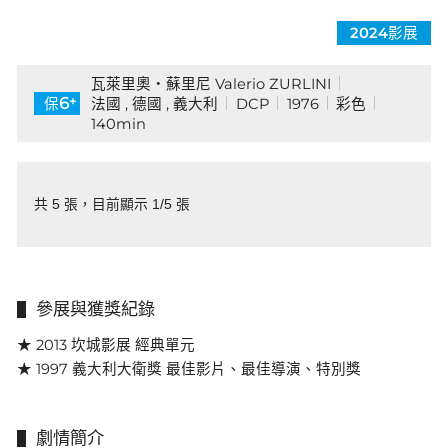
2024影展
瓦萊里奧・蘇里尼 Valerio ZURLINI
+
6
法國 , 德國 , 義大利
DCP
1976
彩色
保
140min
共 5 張，目前顯示 1/5 張
參展與獲獎紀錄
★ 2013 坎城影展 經典單元
★ 1997 義大利大衛獎 最佳影片、最佳導演、特別獎
劇情簡介