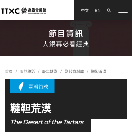
搜尋
中文
EN
menu
節目資訊
大銀幕必看經典
首頁
關於雄影
歷年雄影
影片資料庫
韃靼荒漠
臺灣首映
韃靼荒漠
The Desert of the Tartars