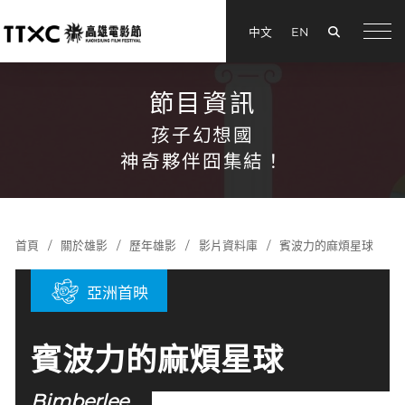
搜尋
中文
EN
menu
節目資訊
孩子幻想國
神奇夥伴囧集結！
首頁
關於雄影
歷年雄影
影片資料庫
賓波力的麻煩星球
亞洲首映
賓波力的麻煩星球
Bimberlee