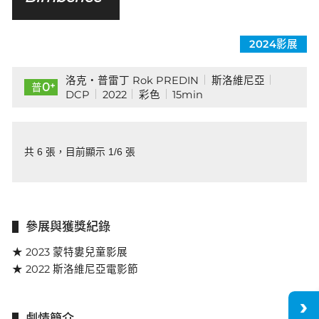
2024影展
洛克・普雷丁 Rok PREDIN
斯洛維尼亞
+
0
普
DCP
2022
彩色
15min
共 6 張，目前顯示 1/6 張
參展與獲獎紀錄
★ 2023 蒙特婁兒童影展
★ 2022 斯洛維尼亞電影節
劇情簡介