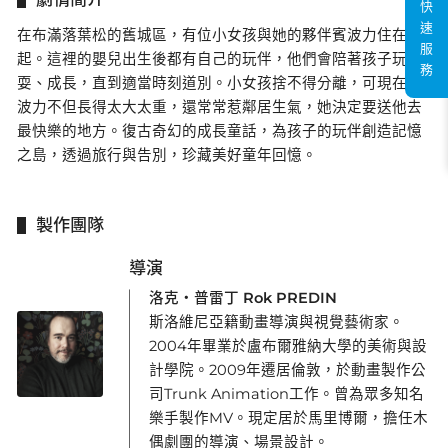
快
速
在布滿落葉松的舊城區，有位小女孩與她的夥伴賓波力住在一
服
起。這裡的嬰兒出生後都有自己的玩伴，他們會陪著孩子玩
務
耍、成長，直到適當時刻道別。小女孩捨不得分離，可現在賓
波力不但長得太大太重，還常常惹鄰居生氣，她決定要送他去
最快樂的地方。復古奇幻的成長童話，為孩子的玩伴創造記憶
之島，透過旅行與告別，珍藏美好童年回憶。
製作團隊
導演
洛克・普雷丁 Rok PREDIN
斯洛維尼亞籍動畫導演與視覺藝術家。
2004年畢業於盧布爾雅納大學的美術與設
計學院。2009年遷居倫敦，於動畫製作公
司Trunk Animation工作。曾為眾多知名
樂手製作MV。現定居於馬里博爾，擔任木
偶劇團的導演、場景設計。