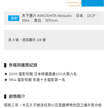
©1954/2007 Shochiku Co., Ltd.
木下惠介 KINOSHITA Keisuke
日本
DCP
+
6
保
1954
黑白
157min
共 4 張，目前顯示 1/4 張
參展與獲獎紀錄
★ 2009 電影旬報 日本映畫遺產200大第六名
★ 1954 電影旬報 年度十大電影第一名
劇情簡介
昭和三年，大石久子被派任到小豆島邊岬角的田之端半島分校