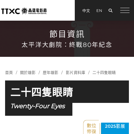
搜尋
中文
EN
menu
節目資訊
太平洋大劇院：終戰80年紀念
首頁
關於雄影
歷年雄影
影片資料庫
二十四隻眼睛
二十四隻眼睛
Twenty-Four Eyes
2025影展