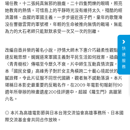
場任教，十二張純真無邪的臉龐，二十四隻閃爍的眼睛，照亮
她教育的熱情。可惜島上的平靜時光沒有維持太久，殘酷的經
濟蕭條、血腥的軍國主義，一步步逼近孩子們，童年的歌聲淹
沒在響徹雲霄的軍號裡，年輕的生命被推向無情的戰場，無能
為力的大石老師只能默默承受一次又一次的別離。
快
改編自壺井榮的著名小說，抒情大師木下惠介巧藉柔性觀點傳
速
達反戰思想，娓娓道來軍國主義對平民生活如何戕害，插曲
服
〈青青樹校〉傳唱至今歷久不衰，片中師生互動真情流露，日
務
本「國民女優」高峰秀子對於女主角橫跨二十載心境起伏的細
膩詮釋，令此片征服不同世代國籍，觀者無不感動落淚。本片
堪稱日本影史最重要的反戰名作，在2009 年電影旬報創刊90
週年所舉辦的映畫遺産200佳評選中，超越《羅生門》高踞第
六名。
◎ 本片為高雄電影節與日本台灣交流協會高雄事務所、日本國
際交流基金會共同合作放映。