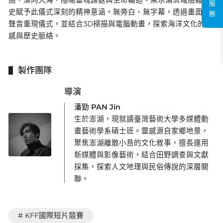
服
史賦予此儀式深刻的精神意涵。無旁白、無字幕，透過畫面與
務
聲音重現儀式，並結合3D掃描與電腦動畫，探索海洋文化的情
感與歷史脈絡。
製作團隊
導演
潘勁 PAN Jin
生於澎湖，現就讀臺灣藝術大學多媒體動
畫藝術學系碩士班。靈感源自家鄉地景，
聚焦澎湖離散小島的文化敘事，擅長運用
新媒體與影像藝術，結合田野調查與文獻
採集，探索人文地理與民俗傳說的深層關
聯。
# KFF國際短片競賽