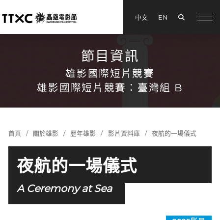
搜尋
中文
EN
menu
節目資訊
雄影國際短片競賽
雄影國際短片競賽：臺灣組 B
首頁
關於雄影
歷年雄影
影片資料庫
夜航的一場儀式
夜航的一場儀式
A Ceremony at Sea