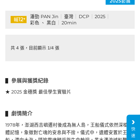
2025影展
潘勁 PAN Jin
臺灣
DCP
2025
+
12
輔
彩色 、 黑白
20min
共 4 張，目前顯示 1/4 張
參展與獲獎紀錄
★ 2025 金穗獎 最佳學生實驗片
劇情簡介
1978年，澎湖西吉嶼遷村後成為無人島，王船儀式依然深植集
快
體記憶，象徵對亡魂的安息與不捨。儀式中，遺體安置於王
速
船，漂向大海，隱喻靈魂歸返與生命輪迴。黑水溝流域船難歷