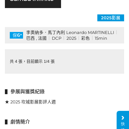
2025影展
李奧納多．馬丁內利 Leonardo MARTINELLI
+
6
保
巴西 , 法國
DCP
2025
彩色
15min
共 4 張，目前顯示 1/4 張
參展與獲獎紀錄
★ 2025 坎城影展影評人週
劇情簡介
快