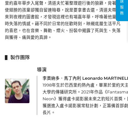
速
里約嘉年華步入尾聲，清道夫忙著整理遊行後的狼籍，背著天
服
使翅膀的孩童卻獨自留連暗巷，說是要拿書去還，清道夫帶他
務
來到夜裡的圖書館，才發現這裡也有場嘉年華，呼喚著他童稚
時失落的情感。藉不同於日常的狂歡時刻，映襯底層生活平凡
的喜悲，也在音樂、舞動、煙火、扮裝中揭露了死與生、失落
與獲得、痛與愛的真諦。
製作團隊
導演
李奧納多．馬丁內利 Leonardo MARTINELL
1998年生於巴西里約熱內盧，畢業於里約天
大學的傳播研究所。2021年作品《Fantasm
Neon》獲得盧卡諾影展未來之豹短片首獎，
獲選進入盧卡諾影展常駐計劃，正籌備首部
長片。