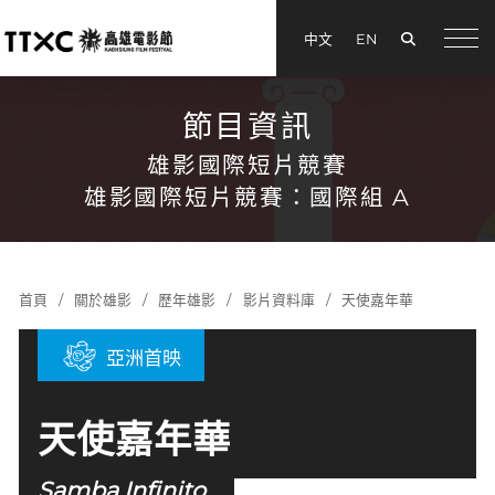
搜尋
中文
EN
menu
節目資訊
雄影國際短片競賽
雄影國際短片競賽：國際組 A
首頁
關於雄影
歷年雄影
影片資料庫
天使嘉年華
亞洲首映
天使嘉年華
Samba Infinito