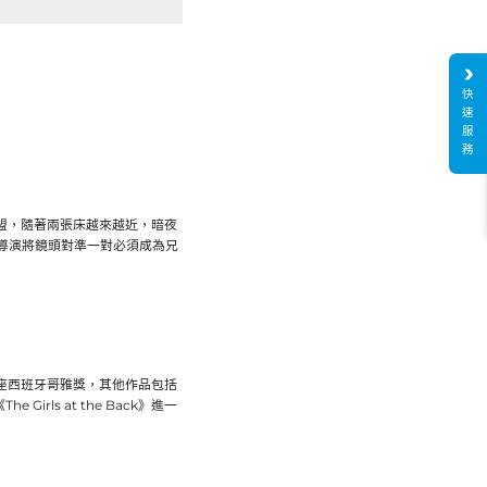
快
速
服
務
盟，隨著兩張床越來越近，暗夜
導演將鏡頭對準一對必須成為兄
三座西班牙哥雅獎，其他作品包括
Girls at the Back》進一