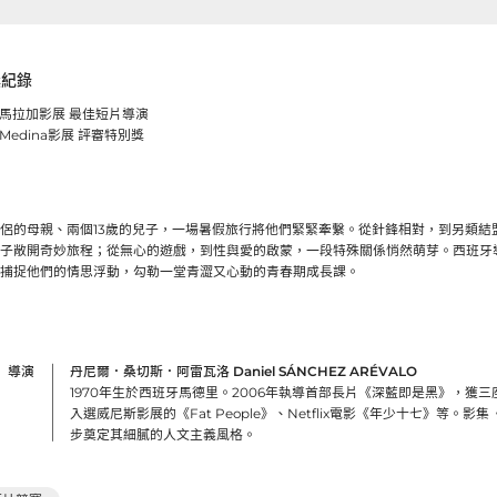
獎紀錄
班牙馬拉加影展 最佳短片導演
牙Medina影展 評審特別獎
侶的母親、兩個13歲的兒子，一場暑假旅行將他們緊緊牽繫。從針鋒相對，到另類結
子敞開奇妙旅程；從無心的遊戲，到性與愛的啟蒙，一段特殊關係悄然萌芽。西班牙
捕捉他們的情思浮動，勾勒一堂青澀又心動的青春期成長課。
導演
丹尼爾．桑切斯．阿雷瓦洛 Daniel SÁNCHEZ ARÉVALO
1970年生於西班牙馬德里。2006年執導首部長片《深藍即是黑》，獲
入選威尼斯影展的《Fat People》、Netflix電影《年少十七》等。影集《The 
步奠定其細膩的人文主義風格。