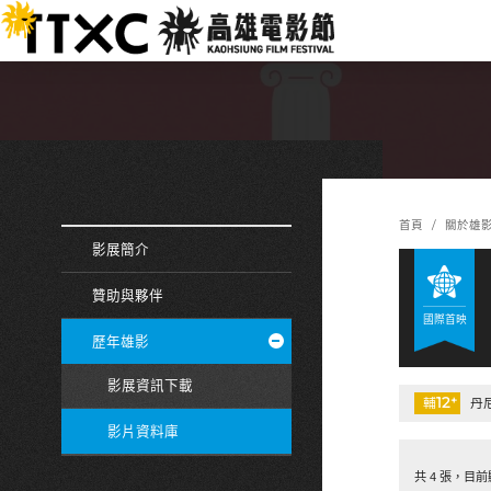
跳
:::
到
主
要
內
容
:::
:::
首頁
關於雄
影展簡介
贊助與夥伴
國際首映
歷年雄影
影展資訊下載
12
+
輔
丹尼
影片資料庫
共 4 張，目前顯