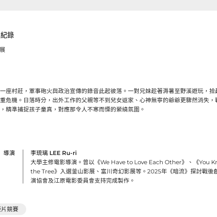
獎紀錄
影展
一座村莊，軍事砲火與政治宣傳的錄音此起彼落。一對兄妹趁著溽暑至野溪遊玩，拾
重危機。日落時分，出外工作的父親等不到兒女返家、心神無寧的爺爺更驟然消失，
，精準捕捉孩子童真，對應那令人不寒而慄的縈繞氛圍。
導演
李琉璃 LEE Ru-ri
大學主修電影導演。曾以《We Have to Love Each Other》、《You Know 
the Tree》入選釜山影展、富川奇幻影展等。2025年《暗流》探討戰
演協會及江原電影委員會支持完成製作。
短片競賽