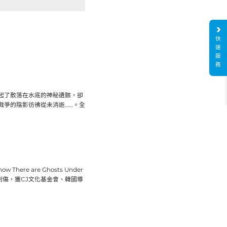
快
速
服
務
起了散落在水底的神秘遺骸，卻
戰爭的陰影彷彿從未消逝……。全
There are Ghosts Under
後創傷，獲CJ文化基金會、韓國導