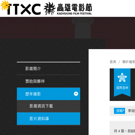
跳
:::
到
主
要
內
容
:::
:::
首頁
關於雄
影展簡介
贊助與夥伴
國際首映
歷年雄影
影展資訊下載
6
+
保
李琉璃
影片資料庫
共 4 張，目前顯