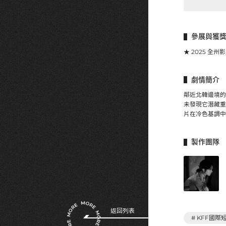
參展與獲
★ 2025 全州
劇情簡介
鄰近北韓邊境的
未發現它潛藏重
片在冷色基調中
製作團隊
返回列表
# KFF國際