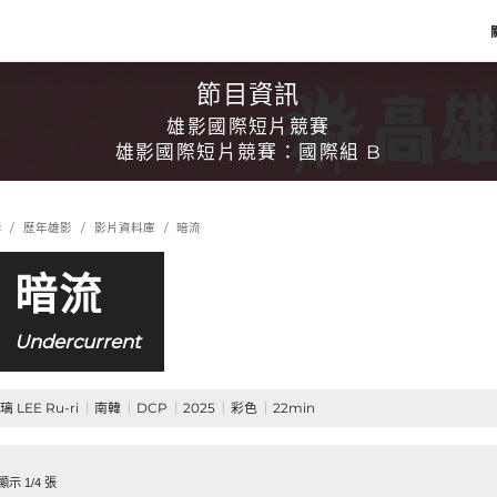
節目資訊
雄影國際短片競賽
雄影國際短片競賽：國際組 B
影
歷年雄影
影片資料庫
暗流
暗流
Undercurrent
 LEE Ru-ri
南韓
DCP
2025
彩色
22min
示 1/4 張