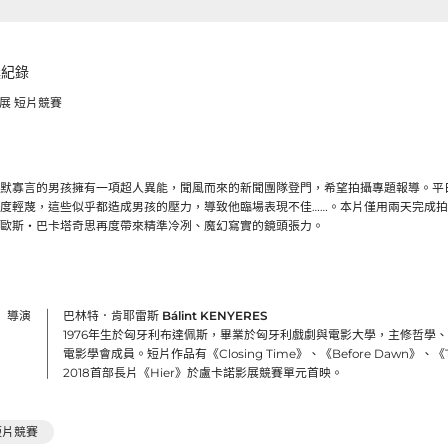
獎紀錄
影展 短片競賽
默寡言的男孩擁有一項超人異能，聞風而來的新聞團隊登門，希望拍攝專題報導。平
度輕蔑，這些似乎都造成男孩的壓力，導致他臨場表現不佳……。本片僅用兩天完成
歐斯・巴卡塔奇思再度帶來精準冷冽、魔幻寫實的鏡頭張力。
導演
巴林特．肯耶雷斯 Bálint KENYERES
1976年生於匈牙利布達佩斯，畢業於匈牙利戲劇與電影大學，主修哲學
電影學會成員。短片作品有《Closing Time》、《Before Dawn》、《The H
2018首部長片《Hier》於盧卡諾影展競賽單元首映。
短片競賽