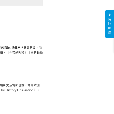
快
速
服
務
日刻薄的祖母反常展露慈愛，記
拍攝，《非普通教慾》《單身動物
、電影史及電影理論，亦為歐洲
istory Of Aviation》；