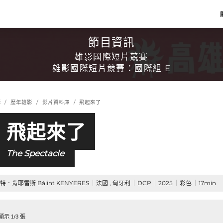
節目資訊
雄影國際短片競賽
雄影國際短片競賽：國際組 E
影
歷年雄影
影片資料庫
飛起來了
飛起來了
The Spectacle
特．肯耶雷斯 Bálint KENYERES
法國 , 匈牙利
DCP
2025
彩色
17min
示 1/3 張