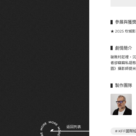
參展與獲
★ 2025 坎城
劇情簡介
破敗村莊裡，沉
者卻竊竊私語態
園》攝影師提米
製作團隊
返回列表
# KFF國際