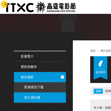
跳
:::
到
主
要
內
容
:::
:::
首頁
關於雄
影展簡介
贊助與夥伴
臺灣首映
歷年雄影
影展資訊下載
6
+
保
巴林
影片資料庫
共 3 張，目前顯