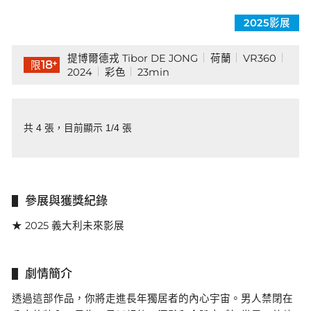
2025影展
提博爾德戎 Tibor DE JONG
荷蘭
VR360
+
18
限
2024
彩色
23min
共 4 張，目前顯示 1/4 張
參展與獲獎紀錄
★ 2025 義大利未來影展
劇情簡介
透過這部作品，你將走進長年獨居者的內心宇宙。男人禁閉在