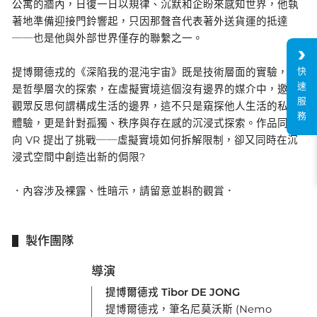
公寓的牆內，日復一日以規律、沉默和企盼來感知世界，他執
著地準備迎接門鈴響起，只因那聲音代表著外送貨運的抵達
──也是他與外部世界僅存的聯繫之一。
快
提博爾德戎的《深陷我的混沌宇宙》既是技術層面的實驗，也
速
是哲學層次的探索，在虛擬實境這個沒有邊界的媒介中，邀請
服
觀眾反思何謂構成生活的邊界，這不只是窺探他人生活的私密
務
體驗，更是針對孤獨、秩序與存在感的沉浸式探索。作品同時
向 VR 提出了挑戰──虛擬實境如何拆解限制，卻又同時在沉
浸式空間中創造出新的侷限?
．內容涉及裸露、性暗示，請留意並斟酌觀賞．
製作團隊
導演
提博爾德戎 Tibor DE JONG
提博爾德戎，筆名尼莫沃斯 (Nemo