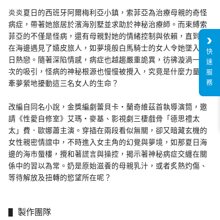
炎炎夏日的西班牙阿爾梅利亞小鎮，索菲亞為治療母親的奇怪
病症，帶著她旅居於濱海別墅並求助於神秘治療師。而束縛索
菲亞的不僅是怪病，還有母親對她的情緒控制與依賴，直到她
在海邊遇見了嬉皮旅人，如夢境般白馬騎士的女人令她墜入夏
快
日熱戀。隨著深陷情感，病症也越趨嚴重詭異，彷彿漩渦一次
速
次的吸引，怪病的神秘根源也慢慢被攪入，究竟是什麼力量魂
服
務
牽夢縈地擾動這三名女人的生命？
改編自同名小說，金獎編劇蕾貝卡・蘭奇維茲首執導演筒，邀
請《性愛自修室》艾瑪・麥基、影視劇三棲戲骨「德思禮太
太」費．歐娜蕭主演。穿插在兩段看似無關，卻又暗藏玄機的
女性親密情誼中，不時進入女主角的幻覺與夢境，如那夏日海
邊的海市蜃樓，攪和著謊言與操控，揭示著神秘病症交纏在關
係中的習以為常。奶是原始滋養的母親乳汁，或者炙熱灼傷、
等待解放及扭轉的慾望所在呢？
製作團隊