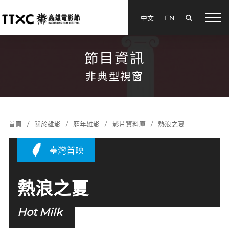
搜尋
中文
EN
menu
節目資訊
非典型視窗
首頁
關於雄影
歷年雄影
影片資料庫
熱浪之夏
臺灣首映
熱浪之夏
Hot Milk