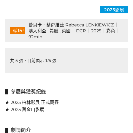
2025影展
蕾貝卡．蘭奇維茲 Rebecca LENKIEWICZ
+
15
澳大利亞 , 希臘 , 英國
DCP
2025
彩色
輔
92min
共 5 張，目前顯示 1/5 張
參展與獲獎紀錄
★ 2025 柏林影展 正式競賽
★ 2025 舊金山影展
劇情簡介