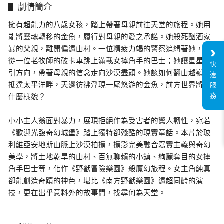
劇情簡介
擁有超能力的八歲女孩，踏上帶著母親前往天堂的旅程。她用
能將靈魂轉移的金魚，履行對母親的愛之承諾。她殺死酗酒家
暴的父親，離開偏遠山村。一位精疲力竭的警察追緝著她，她
從一位老牧師的破卡車跳上滿載女摔角手的巴士；她讓星星指
快
引方向，帶著母親的信念走向沙漠盡頭。她該如何翻山越嶺，
速
抵達太平洋畔，天邊彷彿浮現一尾悠游的金魚，前方世界將是
服
務
什麼樣貌？
小小主人翁面對暴力，展現拒絕作為受害者的驚人韌性，宛若
《歡迎光臨奇幻城堡》踏上獨特卻殘酷的現實童話。本片於玻
利維亞安地斯山脈上沙漠拍攝，攝影完美融合寫實主義與奇幻
美學，將土地乾旱的山村、百無聊賴的小鎮、絢麗奪目的女摔
角手巴士等，化作《野獸冒險樂園》般魔幻旅程。女主角純真
卻能創造奇蹟的神色，堪比《南方野獸樂園》遠超同齡的演
技，更在出乎意料外的故事間，找尋何為天堂。