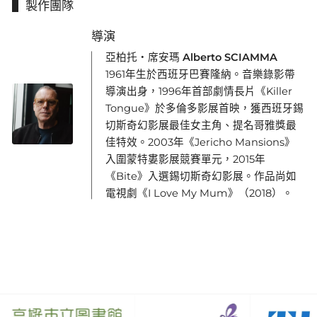
製作團隊
導演
亞柏托・席安瑪 Alberto SCIAMMA
1961年生於西班牙巴賽隆納。音樂錄影帶
導演出身，1996年首部劇情長片《Killer
Tongue》於多倫多影展首映，獲西班牙錫
切斯奇幻影展最佳女主角、提名哥雅獎最
佳特效。2003年《Jericho Mansions》
入圍蒙特婁影展競賽單元，2015年
《Bite》入選錫切斯奇幻影展。作品尚如
電視劇《I Love My Mum》（2018）。