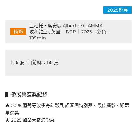
2025影展
亞柏托・席安瑪 Alberto SCIAMMA
+
15
玻利維亞 , 英國
DCP
2025
彩色
輔
109min
共 5 張，目前顯示 1/5 張
參展與獲獎紀錄
★ 2025 葡萄牙波多奇幻影展 評審團特別獎、最佳攝影、觀眾
票選獎
★ 2025 加拿大奇幻影展