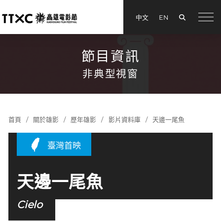
搜尋
中文
EN
menu
節目資訊
非典型視窗
首頁
關於雄影
歷年雄影
影片資料庫
天邊一尾魚
臺灣首映
天邊一尾魚
Cielo