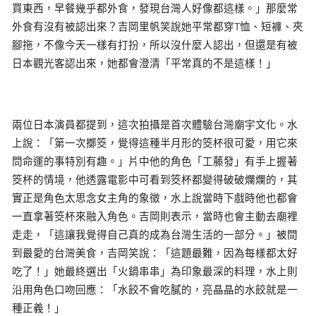
買東西，早餐幾乎都外食，發現台灣人好像都這樣。」那麼常
外食有沒有被認出來？吉岡里帆笑說她平常都穿T恤、短褲、夾
腳拖，不像今天一樣有打扮，所以沒什麼人認出，但還是有被
日本觀光客認出來，她都會澄清「平常真的不是這樣！」
兩位日本演員都提到，這次拍攝是首次體驗台灣廟宇文化。水
上說：「第一次擲筊，覺得這種半月形的筊杯很可愛，用它來
問命運的事特別有趣。」片中他的角色「工藤發」有手上握著
筊杯的情境，他透露電影中可看到筊杯都變得破破爛爛的，其
實正是角色太思念女主角的象徵，水上說當時下戲時他也都會
一直拿著筊杯來融入角色。吉岡則表示，當時也會主動去廟裡
走走，「這讓我覺得自己真的成為台灣生活的一部分。」被問
到最愛的台灣美食，吉岡笑說：「這題最難，因為每樣都太好
吃了！」她最終選出「火鍋串串」為印象最深的料理，水上則
沿用角色口吻回應：「水餃不會吃膩的，亮晶晶的水餃就是一
種正義！」