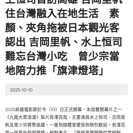
住台灣融入在地生活 素
顏、夾角拖被日本觀光客
認出 吉岡里帆、水上恒司
難忘台灣小吃 曾少宗當
地陪力推「旗津燈塔」
2025-10-10
2025高雄電影節於今（10）日正式開幕，本屆雙開幕片之一
《九龍大眾浪漫》製片有澤亮哉、主要演員水上恒司、吉岡里
帆及曾少宗齊聚高雄，一進到媒體室便受到熱烈歡迎。有澤亮
哉一度意外受困電梯，幽默表示：「我很高興剛剛從電梯脫