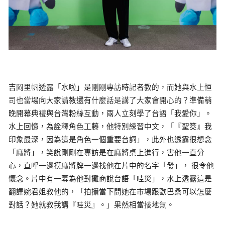
吉岡里帆透露「水啦」是剛剛專訪時記者教的，而她與水上恒
司也當場向大家請教還有什麼話是講了大家會開心的？準備稍
晚開幕典禮與台灣粉絲互動，兩人立刻學了台語「我愛你」。
水上回憶，為詮釋角色工藤，他特別練習中文，「『聖筊』我
印象最深，因為這是角色一個重要台詞」，此外也透露很想念
「麻將」，笑說剛剛在專訪是在麻將桌上進行，害他一直分
心，直呼一邊摸麻將牌一邊找他在片中的名字「發」， 很令他
懷念。片中有一幕為他對攤商說台語「哇災」，水上透露這是
翻譯婉君姐教他的，「拍攝當下問她在市場跟歐巴桑可以怎麼
對話？她就教我講『哇災』。」果然相當接地氣。