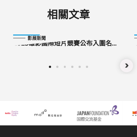
相關文章
2025-08-25
影展新聞
2025雄影國際短片競賽公布入圍名
單 40部國際短片、20部臺灣短片角
逐百萬獎金 短片創作折射全球戰事 不
同風格描繪烽火下日常風景 大師新秀
齊聚一堂 兒童短片競賽10部入圍 全
球佳作兒童心動