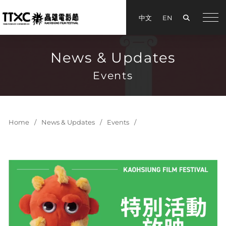
Search
中文
EN
手機
News & Updates
Events
Home
News & Updates
Events