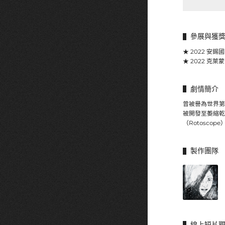
參展與獲
★ 2022 安
★ 2022 克
劇情簡介
曾被譽為世界第
被開發至萎縮乾
（Rotosc
製作團隊
線上短片