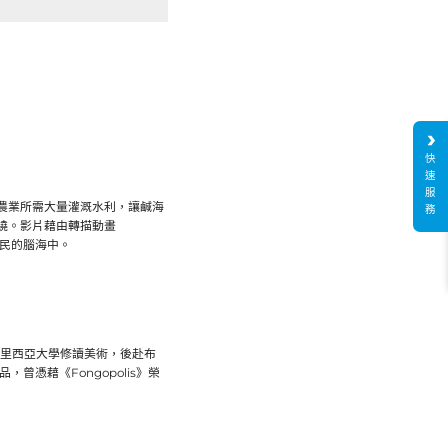
快
速
服
農業所需大量灌溉水利，讓鹹海
務
繞。影片藉由轉描動畫
居民的腦海中。
西里西亞大學修讀美術，後赴布
憑藉《Fongopolis》榮