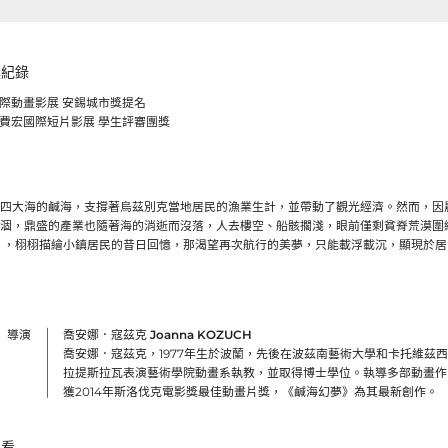
獎紀錄
錫國際動畫影展 安錫城市獎提名
萊蒙費宏國際短片影展 學生評審團獎
四大海的鹹海，支撐著烏茲別克當地居民的漁業生計，並帶動了觀光經濟。然而，因
涸，鼎盛的產業也隨著海的消逝而沒落，人去樓空、船骸擱淺，眼前僅剩貧脊荒漠圍
ope），栩栩描繪小鎮居民的昔日回憶，那渴望再次航行的美夢，只能載浮載沉，顯現於
導演
喬安娜．寇茲克 Joanna KOZUCH
喬安娜．寇茲克，1977年生於波蘭，先後在波茲南藝術大學和卡托維茲
拉提斯拉瓦表演藝術學院動畫系執教，並取得博士學位。執導多部動畫作品，曾
獲2014年斯洛伐克電影獎最佳動畫片獎，《鹹海幻夢》為其最新創作。
觀看