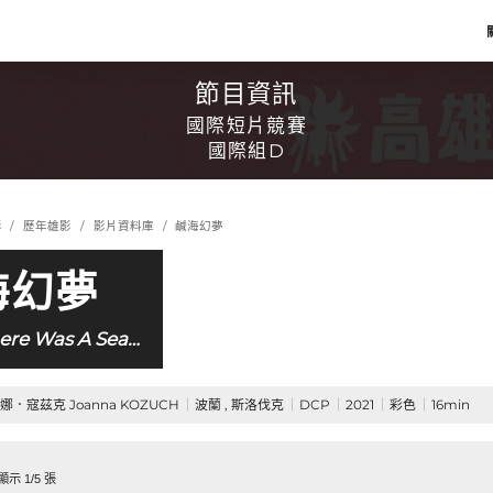
節目資訊
國際短片競賽
國際組D
影
歷年雄影
影片資料庫
鹹海幻夢
海幻夢
ere Was A Sea…
娜．寇茲克 Joanna KOZUCH
波蘭 , 斯洛伐克
DCP
2021
彩色
16min
示 1/5 張