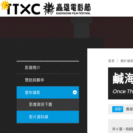
跳
:::
到
主
要
內
容
:::
:::
首頁
關於雄
影展簡介
鹹
贊助與夥伴
Once Th
歷年雄影
影展資訊下載
6
+
保
喬安
影片資料庫
共 5 張，目前顯