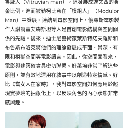
魯威人（Vitruvian man），這發展成達文西的黃
金比例，進而被勒柯比意在「模組人」（Modulor
Man）中發展。連結到電影空間上，俄羅斯電影製
作人謝爾蓋艾森斯坦等人是首創電影結構與空間關
係的先驅。後來，迪士尼藝術家萊斯特諾夫羅斯和
布魯斯布洛克將他們的理論發展成平面、景深、有
限和模糊空間等電影語言。因此，從空間面看來，
電影與建築確實具密切聯繫。好萊塢非常了解這些
原則，並有效地運用在敘事中以創造特定情感。好
比《當女人在家時》，我對電影空間如何應用於超
現實夢境的抽象化上，以反映角色的內心狀態非常
感興趣。