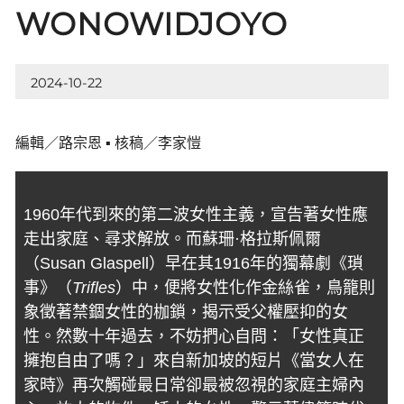
WONOWIDJOYO
2024-10-22
編輯／路宗恩 ▪ 核稿／李家愷
1960年代到來的第二波女性主義，宣告著女性應
走出家庭、尋求解放。而蘇珊·格拉斯佩爾
（
Susan Glaspell）
早在其1916年的
獨幕劇
《瑣
事》（
Trifles
）中，便將女性化作金絲雀，鳥籠則
象徵著禁錮女性的枷鎖，揭示受父權壓抑的女
性。
然數十年過去，不妨捫心自問：「女性真正
擁抱自由了嗎？」來自新加坡的短片《當女人在
家時》再次觸碰最日常卻最被忽視的家庭主婦內