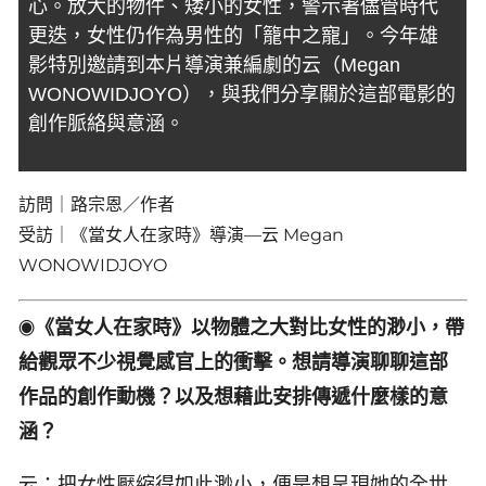
心。放大的物件、矮小的女性，警示著儘管時代
更迭，女性仍作為男性的「
籠中之寵」。
今年雄
影特別邀請到本片導演兼編劇的
云（Megan 
WONOWIDJOYO），與我們
分享關於這部電影的
創作脈絡與意涵。
訪問｜路宗恩／作者
受訪｜《當女人在家時》導演—云 Megan
WONOWIDJOYO
《當女人在家時》以物體之大對比女性的渺小，帶
◉
給觀眾不少視覺感官上的衝擊。想請導演聊聊這部
作品的創作動機？以及想藉此安排傳遞什麼樣的意
涵？
云：把女性壓縮得如此渺小，便是想呈現她的全世