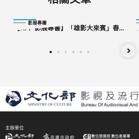
2024-11-11
影展專欄
【KFF 影展專書】「雄影大來賓」春
風：從嘻哈到電影，從下輩子到現在都
要搏真情
主辦單位