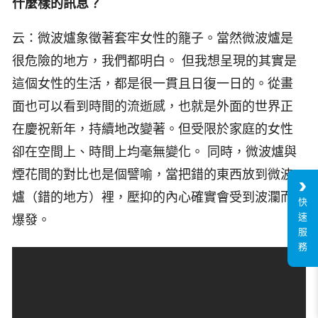
什麼樣的訊息？
云：微波爐象徵著套牢女性的籠子。當然微波爐是
很危險的地方，我們都明白。 但我想呈現的其實是
這個女性的生活，都是很一貫且日復一日的。從畫
面也可以看到時間的流逝感，也就是外面的世界正
在慶祝新年，持續地改變著。但受限於家庭的女性
卻在空間上、時間上均毫無變化。 同時，微波爐與
煙花間的對比也是個譬喻，當把錯的東西放到微波
爐（錯的地方）裡，壓抑的內心確實會受到波瀾而
快
速
爆發。
服
務