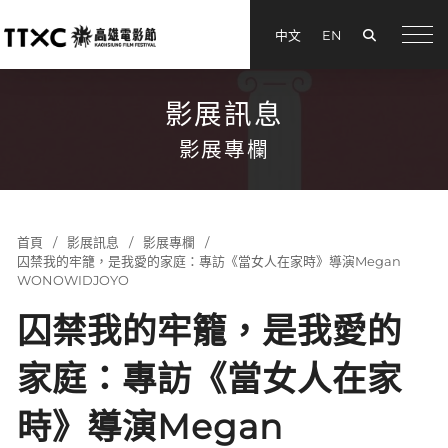
搜尋
中文
EN
menu
影展訊息
影展專欄
首頁
影展訊息
影展專欄
囚禁我的牢籠，是我愛的家庭：專訪《當女人在家時》導演Megan
WONOWIDJOYO
囚禁我的牢籠，是我愛的
家庭：專訪《當女人在家
時》導演Megan