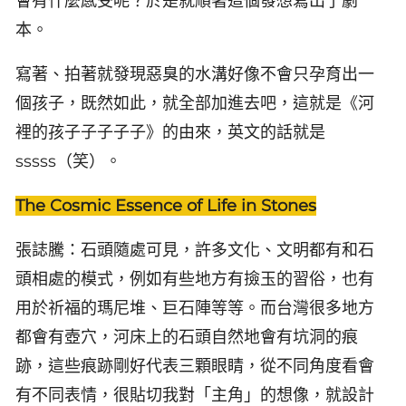
會有什麼感受呢？於是就順著這個發想寫出了劇
本。
寫著、拍著就發現惡臭的水溝好像不會只孕育出一
個孩子，既然如此，就全部加進去吧，這就是《河
裡的孩子子子子子》的由來，英文的話就是
sssss（笑）。
The Cosmic Essence of Life in Stones
張誌騰：石頭隨處可見，許多文化、文明都有和石
頭相處的模式，例如有些地方有撿玉的習俗，也有
用於祈福的瑪尼堆、巨石陣等等。而台灣很多地方
都會有壺穴，河床上的石頭自然地會有坑洞的痕
跡，這些痕跡剛好代表三顆眼睛，從不同角度看會
有不同表情，很貼切我對「主角」的想像，就設計