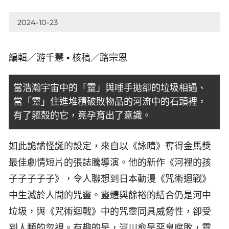
2024-10-23
編輯／游千慧 ▪ 核稿／路宗恩
當浩瀚宇宙中的「靈」與唾手拋卻的垃圾相遇、
當「靈」住進堆積破敗物品的河流中的石頭裡，
有了軀殼的它，竟孕育出了意識。
如此詭譎怪誕的設定，來自以《詠晴》奪得金馬獎
最佳劇情短片的張誌騰導演。他的新作《河裡的孩
子子子子子》，令人聯想到日本動漫《咒術迴戰》
中生滅於人間的咒靈。靈體與餘裕的結合仍是河中
垃圾，與《咒術迴戰》中的咒靈同具威脅性，卻受
到人類的忽視。有趣的是，河川愈是惡臭腐敗，靈