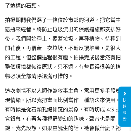
了這樣的石頭。
拍攝期間我們選了一條位於市郊的河道，把它當生
態瓶來經營。將防止垃圾流出的保護措施都安排好
後，我們開始種土、覆蓋垃圾，再種植物。待種到
開花後，再覆蓋一次垃圾，不斷反覆堆疊，是很大
的工程，但整個過程很有趣。拍攝完成後當然有把
整個環境都恢復原狀，只不過，有些長得很美的植
物必須全部清除還滿可惜的。
這次劇情不以人類作為敘事主角，需用更多手段表
現情緒。所以我把畫面比例當作一種語法來使用。
快
速
有時候是從石頭孔縫偷窺的景象，有時切成 4:3 或
服
寬銀幕，有著各種視野變幻的趣味。聲音也是關
務
鍵，我先設想，如果靈誕生的話，祂會做什麼？祂