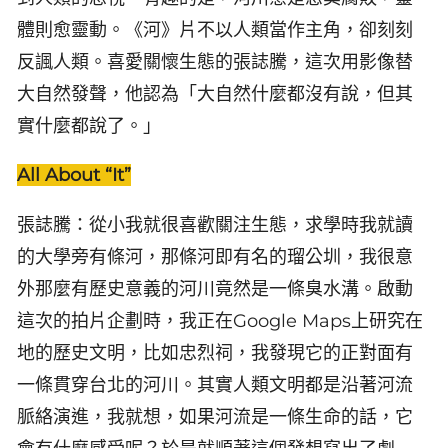
體則愈靈動。《河》片不以人類當作主角，卻刻刻
反諷人類。喜愛關懷生態的張誌騰，這次用影像替
大自然發聲，他認為「大自然什麼都沒有說，但其
實什麼都說了。」
All About “It”
張誌騰：從小我就很喜歡關注生態，求學時我就讀
的大學旁有條河，那條河即有名的瑠公圳，我很意
外那麼有歷史意義的河川竟然是一條臭水溝。啟動
這次的拍片企劃時，我正在Google Maps上研究在
地的歷史文明，比如忠烈祠，我發現它的正對面有
一條貫穿台北的河川。其實人類文明都是沿著河流
脈絡演進，我就想，如果河流是一條生命的話，它