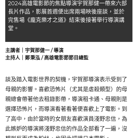
2024高雄電影節的焦點導演宇賀那健一帶來六部
長片作品，影展首週便出席兩場映後座談，並於
完售場《龐克樂才之道》結束後接著舉行導演講
堂。
主講者｜宇賀那健一 / 導演
主持人｜鄭秉泓 / 高雄電影節節目總監
談及踏入電影世界的契機，宇賀那導演表示受到了
母親的影響。喜歡恐怖片（尤其是虐殺類型）的母
親總會帶著他去租錄影帶，導演租卡通、母親則是
選擇恐怖片，而導演看著看著便喜歡上了電影。到
了高中，由於當時的女朋友喜歡演員淺野忠信，為
此嫉妒的導演將淺野忠信的作品全部看了一遍，沒