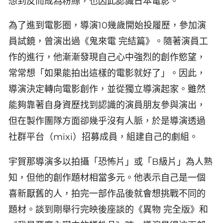
想到反而成為粉絲，也因此認識日本電影。
為了進到電影圈，導演10幾歲開始投履歷，參加演
員試鏡，曾演出過《鬼來電 完結篇》。隨著演員工
作的進行，他漸漸發現自己心中強烈的創作慾望，
常常想「如果能拍出這樣的電影就好了」。因此，
導演決定轉向電影創作，並從獨立導演起家。雖然
能夠靠著自身資歷找到認識的演員朋友參與演出，
但在製作團隊方面卻幾乎沒有人脈，於是導演透過
社群平台（mixi）招募成員，組建自己的劇組。
宇賀那導演多以拍攝「恐怖片」或「B級片」為人熟
知，但他的創作題材相當多元。他表示自己是一個
喜新厭舊的人，拍完一部作品後就會想挑戰不同的
題材。談到剛舉行完映後座談的《異物 完全版》和