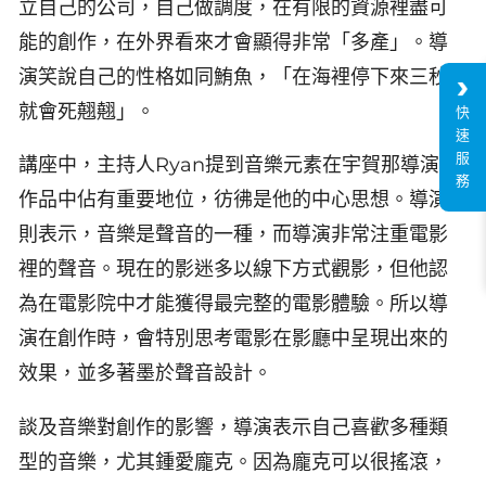
立自己的公司，自己做調度，在有限的資源裡盡可
能的創作，在外界看來才會顯得非常「多產」。導
演笑說自己的性格如同鮪魚，「在海裡停下來三秒
就會死翹翹」。
快
速
服
講座中，主持人Ryan提到音樂元素在宇賀那導演的
務
作品中佔有重要地位，彷彿是他的中心思想。導演
則表示，音樂是聲音的一種，而導演非常注重電影
裡的聲音。現在的影迷多以線下方式觀影，但他認
為在電影院中才能獲得最完整的電影體驗。所以導
演在創作時，會特別思考電影在影廳中呈現出來的
效果，並多著墨於聲音設計。
談及音樂對創作的影響，導演表示自己喜歡多種類
型的音樂，尤其鍾愛龐克。因為龐克可以很搖滾，