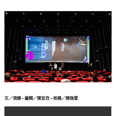
文／項婕 ▪ 編輯／陳宜孜 ▪ 核稿／陳逸萱