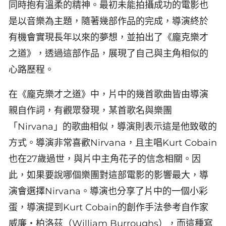
同時抱有溫柔的精神。最初未能拍攝成功的電影也
是以音樂為主題，隨著幾部作品的完成，導演終於
有機會實現長年以來的夢想，並拍出了《龐克樂才
之道》，透過這部作品，展現了自己與主角相似的
心路歷程。
在《龐克樂才之道》中，片中的幾首歌曲皆由導演
親自作詞，有觀眾發現，某首歌名與樂團
「Nirvana」的歌曲相似，導演則表示這是他致敬的
方式。導演非常喜歡Nirvana，且主唱Kurt Cobain
也在27歲過世，與片中主角花子的信念相關。因
此，如果要說哪個樂團對這部電影的影響最大，導
演會選擇Nirvana。導演也分享了片中的一個小彩
蛋，導演提到Kurt Cobain的創作手法參考自作家
威廉・柏洛茲（William Burroughs），而這種寫