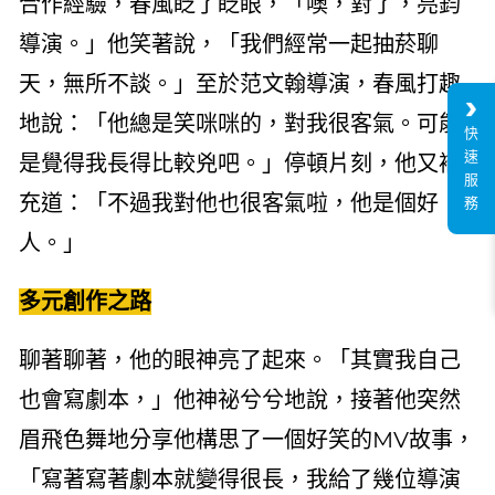
合作經驗，春風眨了眨眼，「噢，對了，亮鈞
導演。」他笑著說，「我們經常一起抽菸聊
天，無所不談。」至於范文翰導演，春風打趣
地說：「他總是笑咪咪的，對我很客氣。可能
快
速
是覺得我長得比較兇吧。」停頓片刻，他又補
服
充道：「不過我對他也很客氣啦，他是個好
務
人。」
多元創作之路
聊著聊著，他的眼神亮了起來。「其實我自己
也會寫劇本，」他神祕兮兮地說，接著他突然
眉飛色舞地分享他構思了一個好笑的MV故事，
「寫著寫著劇本就變得很長，我給了幾位導演