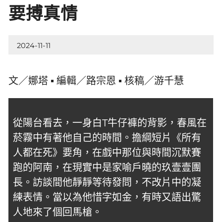
要搏真情
2024-11-11
文／娜塔 ▪ 編輯／路宗恩 ▪ 核稿／游千慧
從陽台看去，一身白T牛仔褲的背影，春風在
菸霧中有著他自己的時間。擔綱短片《所有
人都在死》要角，在戲中那位與時間沉默賽
跑的阿南，在現實中是家喻戶曉的玖壹壹團
長。訪談間他靜靜等待發問，不改片中的凝
練表情。當以為他惜字如金，有時又語出驚
人地來了個回馬槍。