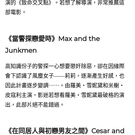
演的《致命交叉點》。若想了解導演，非常推薦這
部電影。
《當警探戀愛時》Max and the
Junkmen
高知識份子的警探一心想要懲奸除惡，卻在因緣際
會下認識了風塵女子——莉莉，逐漸產生好感，也
因此計畫逐步變調⋯⋯。由羅美・雪妮黛和米榭・
皮寇利主演，影迷若想看羅美・雪妮黛最破格的演
出，此部片絕不能錯過。
《在同居人與初戀男友之間》Cesar and