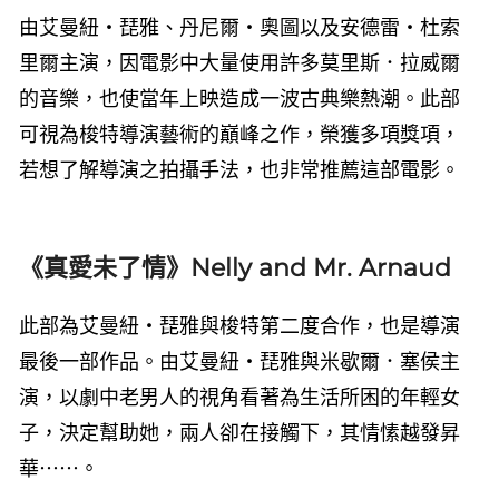
由艾曼紐・琵雅、丹尼爾・奧圖以及安德雷・杜索
里爾主演，因電影中大量使用許多莫里斯．拉威爾
的音樂，也使當年上映造成一波古典樂熱潮。此部
可視為梭特導演藝術的巔峰之作，榮獲多項獎項，
若想了解導演之拍攝手法，也非常推薦這部電影。
《真愛未了情》Nelly and Mr. Arnaud
此部為艾曼紐・琵雅與梭特第二度合作，也是導演
最後一部作品。由艾曼紐・琵雅與米歇爾．塞侯主
演，以劇中老男人的視角看著為生活所困的年輕女
子，決定幫助她，兩人卻在接觸下，其情愫越發昇
華⋯⋯。