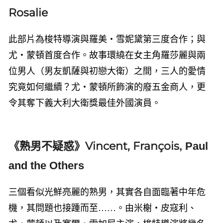
Rosalie
此部片為梭特導演與羅美・雪妮黛第三度合作；與
尤・蒙頓首度合作。故事環繞在女主角羅莎麗與兩
位男人（男友凱薩與初戀大衛）之間，三人的愛情
究竟如何繼續？尤・蒙頓所飾演的廢五金商人，更
令其奪下義大利大衛獎最佳外國演員。
《熟男不疑惑》
Vincent, Franç
ois
, Paul
and the Others
三個看似光鮮亮麗的熟男，其實各自面臨著中年危
機，其問題也接踵而至……。由米榭・皮寇利、