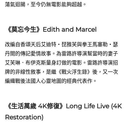
蕩氣迴腸，至今仍無電影能夠超越。
《莫忘今生》Edith and Marcel
改編自香頌天后艾迪特・琵雅芙與拳王馬塞勒・瑟
丹間的傳記愛情故事。為雷路許導演幫當時的妻子
艾芙琳．布伊克斯量身訂做的電影。雷路許導演招
牌的非線性敘事，是繼《戰火浮生錄》後，又一次
編織戰後法國人心靈地圖的經典代表作。
《生活萬歲 4K修復》Long Life Live (4K
Restoration)