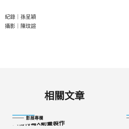
紀錄｜孫呈穎
攝影｜陳玟諠
相關文章
2024-11-13
影展專欄
人物特寫X動畫製作