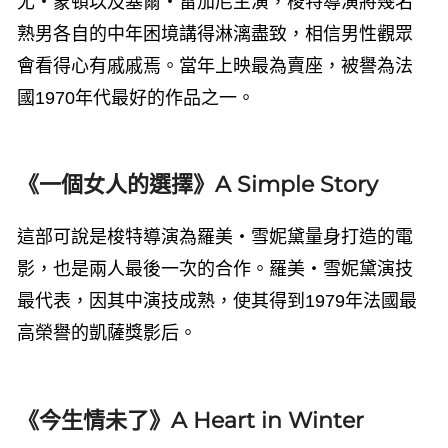
尤・蒙頓以及塞爾・雷加尼主演，梭特導演將幾名
熟男各自的中年困境講得淋漓盡致，相信男性觀眾
會看得心有戚戚焉。當年上映最為賣座，被譽為法
國
1970
年代最好的作品之一。
《一個女人的選擇》A Simple Story
這部可說是梭特導演為羅美・雪妮黛量身打造的電
影，也是兩人最後一次的合作。羅美・雪妮黛演技
最代表，因其中演技成熟，使其得到
1979
年法國最
高榮譽的凱薩獎影后。
《今生情未了》A Heart in Winter