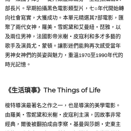
部長片。早期拍攝黑色電影類型片，七○年代開始轉
向社會寫實，大獲成功。本單元精選其
7
部電影，匯
聚了兩代女神，羅美・雪妮黛和艾曼紐・琵雅，以
及兩位男神，法國影帝米榭・皮寇利和多才多藝的
歌手及演員尤・蒙頓。讓影迷們能夠再次感受當年
男神女神們的英姿與魅力，重溫
1970
至
1990
年代的
時光記憶。
《生活瑣事》The Things of Life
梭特導演最著名之作之一，也是導演的美學電影。
由羅美・雪妮黛和米榭・皮寇利主演，因故事非常
經典，爾後被翻拍成由李察・基曼與莎朗・史東主