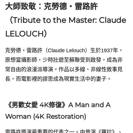
大師致敬：克勞德・雷路許
（Tribute to the Master: Claude
LELOUCH）
克勞德・雷路許（
Claude Lelouch
）生於
1937
年，
原想當攝影師，少時壯遊至蘇聯受到啟發，成為非
常自由的浪漫派導演。作品以多線、非線性敘事見
長，而電影裡的謬思成為現實生活中的妻子。
《男歡女愛 4K修復》A Man and A
Woman (4K Restoration)
雷路許導演最重要的代表之一。由曾演《蘿拉》、