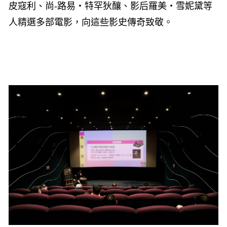
皮寇利、尚
-
路易・特罕狄釀、影后羅美・雪妮黛等
人精選多部電影，向這些影史傳奇致敬。