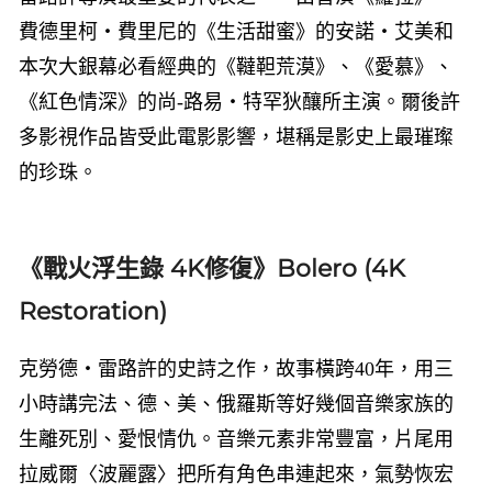
費德里柯・費里尼的《生活甜蜜》的安諾・艾美和
本次大銀幕必看經典的《韃靼荒漠》、《愛慕》、
《紅色情深》的尚-路易・特罕狄釀所主演。爾後許
多影視作品皆受此電影影響，堪稱是影史上最璀璨
的珍珠。
《戰火浮生錄 4K修復》Bolero (4K
Restoration)
克勞德・雷路許的史詩之作，故事橫跨40年，用三
小時講完法、德、美、俄羅斯等好幾個音樂家族的
生離死別、愛恨情仇。音樂元素非常豐富，片尾用
拉威爾〈波麗露〉把所有角色串連起來，氣勢恢宏