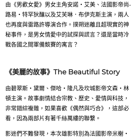
由《男歡女愛》男女主角安諾・艾美、法國影帝尚-
路易・特罕狄釀以及艾芙琳．布伊克斯主演，兩人
也再度與雷路許導演合作。撲朔迷離且超現實的神
秘事件，是男女情愛中的試探與謊言？還是當時冷
戰各國之間軍備競賽的寓言？
《美麗的故事》The Beautiful Story
由碧翠斯・黛爾、傑哈・隆凡及坎城影帝文森・林
頓主演。故事劇情結合宗教、歷史、愛情與科技，
非常錯綜複雜，如果喜歡《偶然與巧合》，這部必
看，因為兩部片有著千絲萬縷的聯繫。
影迷們不難發現，本次雄影特別為法國影帝米榭・