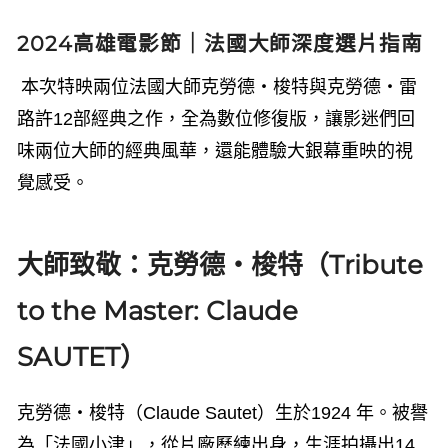
2024高雄電影節｜法國大師深度選片指南
本次特映兩位法國大師克勞德・梭特與克勞德・雷
路許
12
部經典之作，全為數位修復版，讓影迷們回
味兩位大師的經典風華，還能體驗大銀幕重映的視
覺感受。
大師致敬：克勞德・梭特（Tribute
to the Master: Claude
SAUTET）
克勞德・梭特（
Claude Sautet）
生於
1924 
年。被譽
為「法國小津」，從片廠歷練出身，生涯拍攝出
14