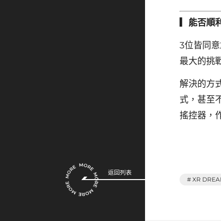
▎能否順
3位皆同
最大的挑
解決的方
式，甚至
搖控器，
返回列表
# XR DRE