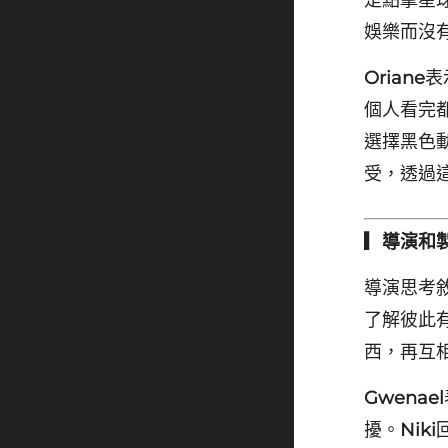
是點擊星
娛樂而沒
Oriane
表
個人看完
選擇黑色
受，透過
▎導演和
導演思考
了解彼此
西，再互
Gwenael
擾。
Niki