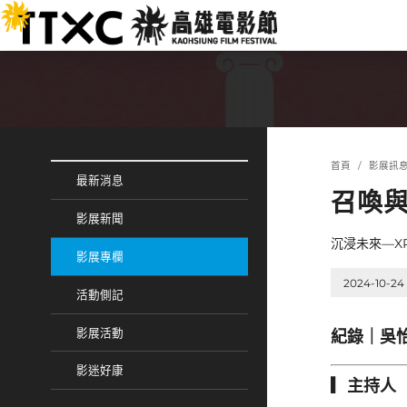
跳
:::
到
主
要
內
容
:::
:::
首頁
影展訊
最新消息
召喚與
影展新聞
沉浸未來—X
影展專欄
2024-10-24
活動側記
影展活動
紀錄｜吳
影迷好康
▎主持人