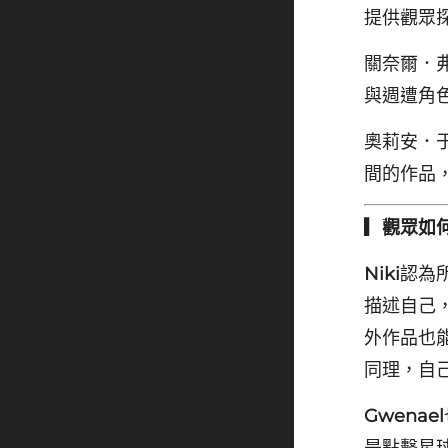
提供觀眾
關奈爾．
與週遭角
奧莉安．
間的作品
▎觀眾如
Niki
認為
描述自己
外作品也
同理，自
Gwenael