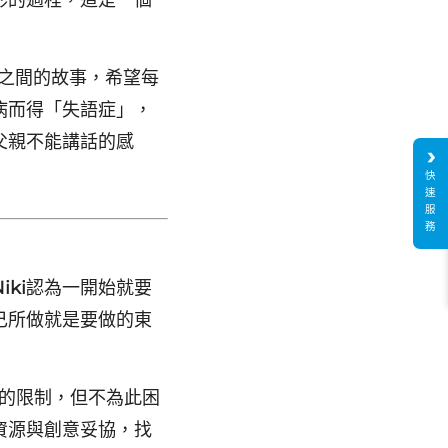
影的過程，這是一個
之間的故事，希望每
病而得「失語症」，
父親不能講話的感
快
速
服
務
iki
認為一開始就要
己所做就是要做的東
的限制，但不為此困
資源與創意妥協，找