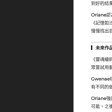
到好的結
Oriane
認
《記憶如
慢慢找出
▎未來作
《靈魂繪
眾嘗試用
Gwenael
有不同的
Oriane
強
可能。之