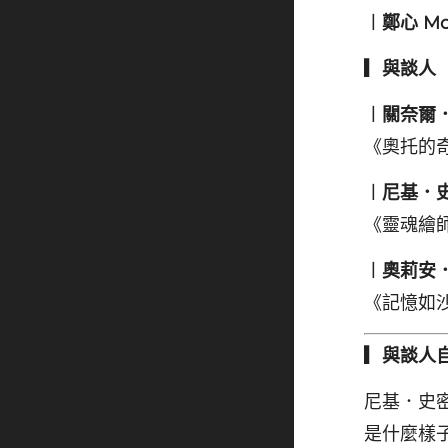
︱鄭心 Mod
▎與談人
︱關奈爾．弗
《奧托的奇幻星
︱尼基．史密
《靈魂繪師》導
︱奧莉安．于
《記憶如沙》製
▎與談人
尼基．史
是什麼樣