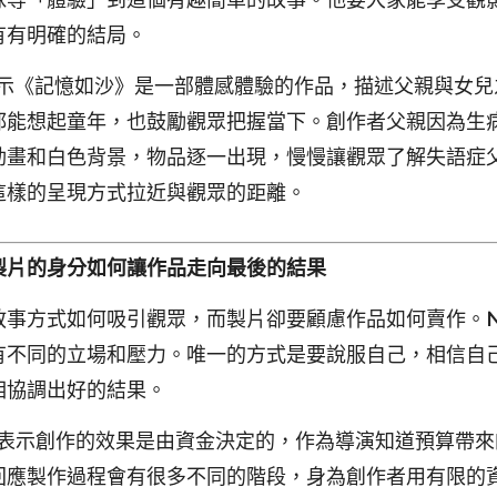
球等「體驗」到這個有趣簡單的故事。他要大家能享受觀
有有明確的結局。
示《記憶如沙》是一部體感體驗的作品，描述父親與女兒
都能想起童年，也鼓勵觀眾把握當下。創作者父親因為生
動畫和白色背景，物品逐一出現，慢慢讓觀眾了解失語症
這樣的呈現方式拉近與觀眾的距離。
製片的身分如何讓作品走向最後的結果
敘事方式如何吸引觀眾，而製片卻要顧慮作品如何賣作。
N
有不同的立場和壓力。唯一的方式是要說服自己，相信自
相協調出好的結果。
表示創作的效果是由資金決定的，作為導演知道預算帶來
回應製作過程會有很多不同的階段，身為創作者用有限的