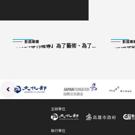
2024-09-07
2024-11-13
影展專欄
影展專
【2024專刊報導】為了藝術、為了愛
【影展專
──克勞德．雷路許
訪《破浪
員加藤亮
:::
主辦單位
執行單位