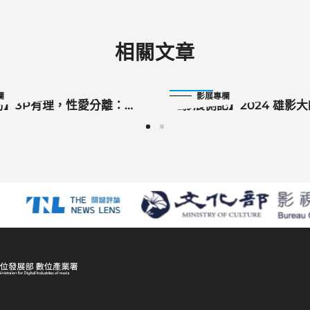
相關文章
2024-10-21
欄
影展專欄
訪】3P有理，性愛分離：專
【影展側記】2024 雄影
三人行》導演松本準平、演
黑澤清
佑